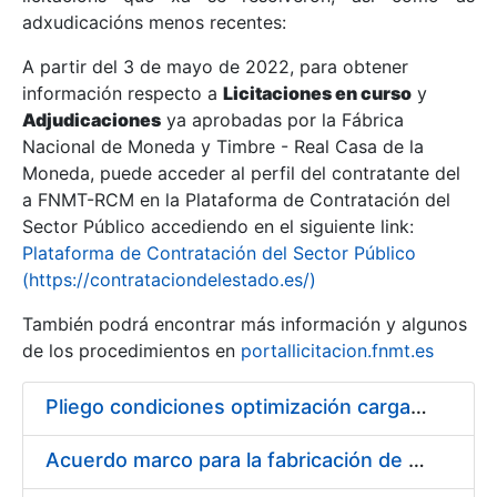
adxudicacións menos recentes:
Mostrar/Ocultar
A partir del 3 de mayo de 2022, para obtener
información respecto a
Licitaciones en curso
y
Mostrar/Ocultar
Adjudicaciones
ya aprobadas por la Fábrica
Mostrar/Ocultar
Nacional de Moneda y Timbre - Real Casa de la
Moneda, puede acceder al perfil del contratante del
a FNMT-RCM en la Plataforma de Contratación del
Sector Público accediendo en el siguiente link:
Plataforma de Contratación del Sector Público
(https://contrataciondelestado.es/)
También podrá encontrar más información y algunos
de los procedimientos en
portallicitacion.fnmt.es
Pliego condiciones optimización cargas compras firmado
Mostrar/Ocultar
Acuerdo marco para la fabricación de piezas