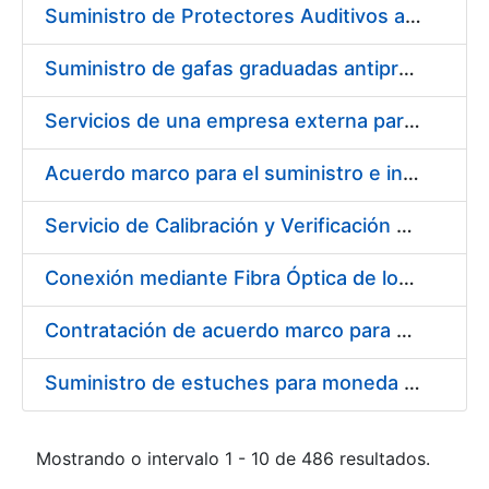
Suministro de Protectores Auditivos a medida para las personas trabajadoras de los Centros de Trabajo de Madrid y Burgos
Suministro de gafas graduadas antiproyecciones para los trabajadores de la FNMT-RCM en los centros de trabajo de Madrid y Burgos
Servicios de una empresa externa para el asesoramiento y resolución de los recursos de alzada que se presentan relacionados con procesos de selección para la FNMT-RCM
Acuerdo marco para el suministro e instalación de persianas, estores y otros complementos
Servicio de Calibración y Verificación Externa de los Equipos de Medición del Servicio de Prevención de la FNMT-RCM
Conexión mediante Fibra Óptica de los Centros de Proceso de Datos (CPDs) de las sedes de la FNMT-RCM de Burgos y Madrid
Contratación de acuerdo marco para el Suministro de Material de Electricidad para la Fábrica Nacional de Moneda y Timbre-Real Casa de la Moneda en su centro de trabajo de Burgos
Suministro de estuches para moneda de 30 €
Mostrando o intervalo 1 - 10 de 486 resultados.