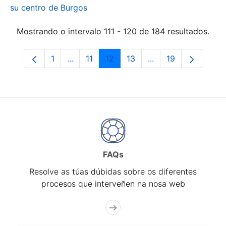
su centro de Burgos
Mostrando o intervalo 111 - 120 de 184 resultados.
1
...
11
12
13
...
19
Páxina
Páxinas intermedias Use pestaña para na
Páxina
Páxina
Páxina
Páxinas intermedia
Páxina
FAQs
Resolve as túas dúbidas sobre os diferentes
procesos que interveñen na nosa web