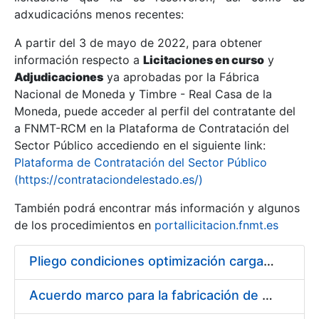
adxudicacións menos recentes:
Mostrar/Ocultar
A partir del 3 de mayo de 2022, para obtener
información respecto a
Licitaciones en curso
y
Mostrar/Ocultar
Adjudicaciones
ya aprobadas por la Fábrica
Mostrar/Ocultar
Nacional de Moneda y Timbre - Real Casa de la
Moneda, puede acceder al perfil del contratante del
a FNMT-RCM en la Plataforma de Contratación del
Sector Público accediendo en el siguiente link:
Plataforma de Contratación del Sector Público
(https://contrataciondelestado.es/)
También podrá encontrar más información y algunos
de los procedimientos en
portallicitacion.fnmt.es
Pliego condiciones optimización cargas compras firmado
Mostrar/Ocultar
Acuerdo marco para la fabricación de piezas