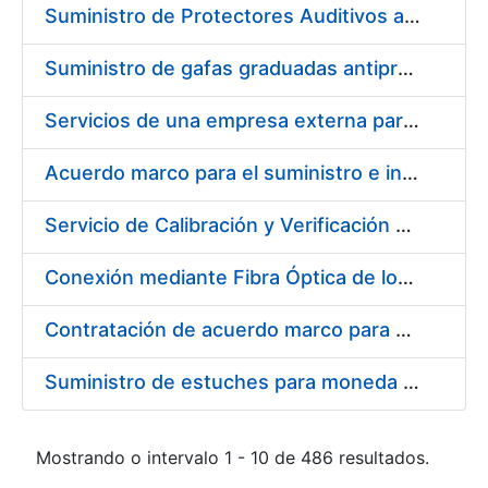
Suministro de Protectores Auditivos a medida para las personas trabajadoras de los Centros de Trabajo de Madrid y Burgos
Suministro de gafas graduadas antiproyecciones para los trabajadores de la FNMT-RCM en los centros de trabajo de Madrid y Burgos
Servicios de una empresa externa para el asesoramiento y resolución de los recursos de alzada que se presentan relacionados con procesos de selección para la FNMT-RCM
Acuerdo marco para el suministro e instalación de persianas, estores y otros complementos
Servicio de Calibración y Verificación Externa de los Equipos de Medición del Servicio de Prevención de la FNMT-RCM
Conexión mediante Fibra Óptica de los Centros de Proceso de Datos (CPDs) de las sedes de la FNMT-RCM de Burgos y Madrid
Contratación de acuerdo marco para el Suministro de Material de Electricidad para la Fábrica Nacional de Moneda y Timbre-Real Casa de la Moneda en su centro de trabajo de Burgos
Suministro de estuches para moneda de 30 €
Mostrando o intervalo 1 - 10 de 486 resultados.