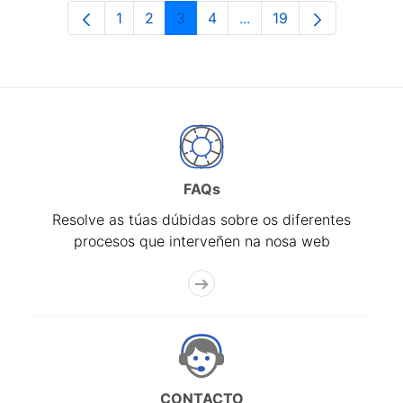
1
2
3
4
...
19
Páxina
Páxina
Páxina
Páxina
Páxinas intermedias Us
Páxina
FAQs
Resolve as túas dúbidas sobre os diferentes
procesos que interveñen na nosa web
CONTACTO