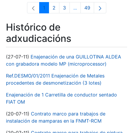
1
2
3
...
49
Páxina
Páxina
Páxina
Páxinas intermedias Use 
Páxina
Histórico de
adxudicacións
(27-07-11)
Enajenación de una GUILLOTINA ALDEA
con grabadora modelo MP (microprocessor)
Ref.DESMO/01/2011 Enajenación de Metales
procedentes de desmonetización (3 lotes)
Enajenación de 1 Carretilla de conductor sentado
FIAT OM
(20-07-11)
Contrato marco para trabajos de
instalación de mamparas en la FNMT-RCM
(20-07-11)
Contrato marco para trabajos de pintura