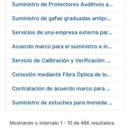
Suministro de Protectores Auditivos a medida para las personas trabajadoras de los Centros de Trabajo de Madrid y Burgos
Suministro de gafas graduadas antiproyecciones para los trabajadores de la FNMT-RCM en los centros de trabajo de Madrid y Burgos
Servicios de una empresa externa para el asesoramiento y resolución de los recursos de alzada que se presentan relacionados con procesos de selección para la FNMT-RCM
Acuerdo marco para el suministro e instalación de persianas, estores y otros complementos
Servicio de Calibración y Verificación Externa de los Equipos de Medición del Servicio de Prevención de la FNMT-RCM
Conexión mediante Fibra Óptica de los Centros de Proceso de Datos (CPDs) de las sedes de la FNMT-RCM de Burgos y Madrid
Contratación de acuerdo marco para el Suministro de Material de Electricidad para la Fábrica Nacional de Moneda y Timbre-Real Casa de la Moneda en su centro de trabajo de Burgos
Suministro de estuches para moneda de 30 €
Mostrando o intervalo 1 - 10 de 486 resultados.