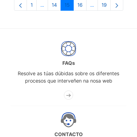
1
...
14
15
16
...
19
Páxina
Páxinas intermedias Use pestaña para na
Páxina
Páxina
Páxina
Páxinas intermedia
Páxina
FAQs
Resolve as túas dúbidas sobre os diferentes
procesos que interveñen na nosa web
CONTACTO