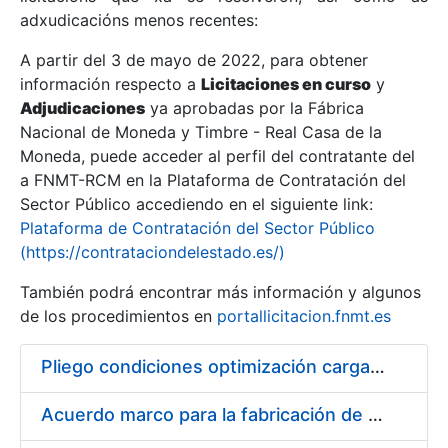
adxudicacións menos recentes:
Mostrar/Ocultar
A partir del 3 de mayo de 2022, para obtener
información respecto a
Licitaciones en curso
y
Mostrar/Ocultar
Adjudicaciones
ya aprobadas por la Fábrica
Mostrar/Ocultar
Nacional de Moneda y Timbre - Real Casa de la
Moneda, puede acceder al perfil del contratante del
a FNMT-RCM en la Plataforma de Contratación del
Sector Público accediendo en el siguiente link:
Plataforma de Contratación del Sector Público
(https://contrataciondelestado.es/)
También podrá encontrar más información y algunos
de los procedimientos en
portallicitacion.fnmt.es
Pliego condiciones optimización cargas compras firmado
Mostrar/Ocultar
Acuerdo marco para la fabricación de piezas