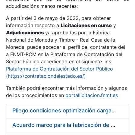
adxudicacións menos recentes:
Mostrar/Ocultar
A partir del 3 de mayo de 2022, para obtener
información respecto a
Licitaciones en curso
y
Mostrar/Ocultar
Adjudicaciones
ya aprobadas por la Fábrica
Mostrar/Ocultar
Nacional de Moneda y Timbre - Real Casa de la
Moneda, puede acceder al perfil del contratante del
a FNMT-RCM en la Plataforma de Contratación del
Sector Público accediendo en el siguiente link:
Plataforma de Contratación del Sector Público
(https://contrataciondelestado.es/)
También podrá encontrar más información y algunos
de los procedimientos en
portallicitacion.fnmt.es
Pliego condiciones optimización cargas compras firmado
Mostrar/Ocultar
Acuerdo marco para la fabricación de piezas