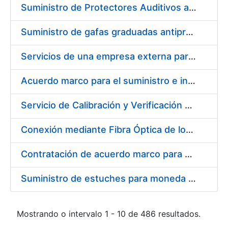
Suministro de Protectores Auditivos a medida para las personas trabajadoras de los Centros de Trabajo de Madrid y Burgos
Suministro de gafas graduadas antiproyecciones para los trabajadores de la FNMT-RCM en los centros de trabajo de Madrid y Burgos
Servicios de una empresa externa para el asesoramiento y resolución de los recursos de alzada que se presentan relacionados con procesos de selección para la FNMT-RCM
Acuerdo marco para el suministro e instalación de persianas, estores y otros complementos
Servicio de Calibración y Verificación Externa de los Equipos de Medición del Servicio de Prevención de la FNMT-RCM
Conexión mediante Fibra Óptica de los Centros de Proceso de Datos (CPDs) de las sedes de la FNMT-RCM de Burgos y Madrid
Contratación de acuerdo marco para el Suministro de Material de Electricidad para la Fábrica Nacional de Moneda y Timbre-Real Casa de la Moneda en su centro de trabajo de Burgos
Suministro de estuches para moneda de 30 €
Mostrando o intervalo 1 - 10 de 486 resultados.