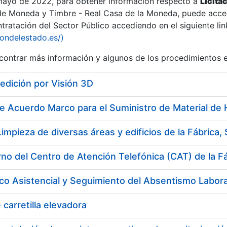
 mayo de 2022, para obtener información respecto a
Licita
de Moneda y Timbre - Real Casa de la Moneda, puede acced
ratación del Sector Público accediendo en el siguiente lin
iondelestado.es/)
ontrar más información y algunos de los procedimientos 
r
edición por Visión 3D
tar
 carretilla elevadora