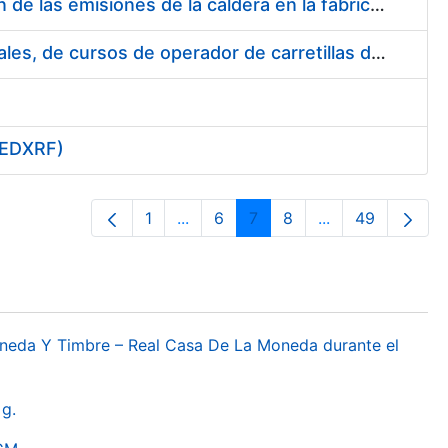
Suministro e instalación de un sistema continuo de monitorización de las emisiones de la caldera en la fábrica de papel Burgos, FNMT-RCM
Servicio de formación, en materia de prevención de riesgos laborales, de cursos de operador de carretillas de manutención, puente grúa, polipastos y plataformas móviles de personal (pemp), en sus sedes de Madrid y Burgos.
 (EDXRF)
1
...
6
7
8
...
49
Páxina
Páxinas intermedias Use pestaña p
Páxina
Páxina
Páxina
Páxinas interme
Páxina
oneda Y Timbre – Real Casa De La Moneda durante el
g.