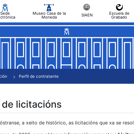
Sede
Museo Casa de la
Escuela de
SIAEN
ectrónica
Moneda
Grabado
tar
tar
tar
tar
ción
Perfil de contratante
tar
 de licitacións
transe, a xeito de histórico, as licitacións que xa se res