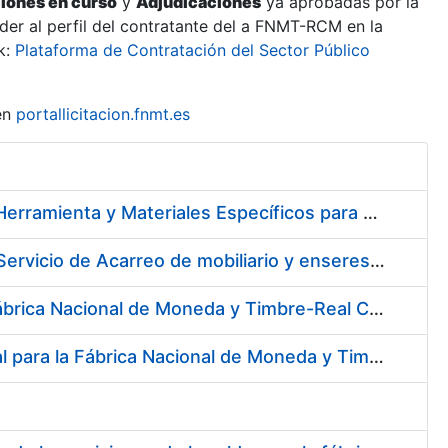
ciones en curso
y
Adjudicaciones
ya aprobadas por la
er al perfil del contratante del a FNMT-RCM en la
k:
Plataforma de Contratación del Sector Público
en
portallicitacion.fnmt.es
Suscripción de Acuerdo Marco para el Suministro de Material de Herramienta y Materiales Específicos para Mecanizados
Servicios de Limpieza de diversas áreas y edificios de la Fábrica, Servicio de Acarreo de mobiliario y enseres y Mantenimiento de las Zonas Ajardinadas para la Fábrica de Papel de Burgos de la Fábrica Nacional de Moneda y Timbre – Real Casa de la Moneda
Servicio Externo del Centro de Atención Telefónica (CAT) de la Fábrica Nacional de Moneda y Timbre-Real Casa de la Moneda (Ceres, DNI Electrónico, Revocación/Suspensión/Cancelación de la Suspensión, Devolución, SNE y Trazabilidad del Tabaco)
Servicio Médico Asistencial y Seguimiento del Absentismo Laboral para la Fábrica Nacional de Moneda y Timbre – Real Casa de la Moneda en Burgos