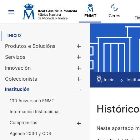
Navegación
FNMT
Ceres
El
INICIO
Produtos e Solucións
Mostrar/Ocul
Servizos
Mostrar/Ocul
Innovación
Mostrar/Ocul
Coleccionista
Mostrar/Ocul
Inicio
Institu
Institución
Mostrar/Ocul
130 Aniversario FNMT
Histórico
Información Institucional
Compromisos
Mostrar/Ocultar
Neste apartado mós
Agenda 2030 y ODS