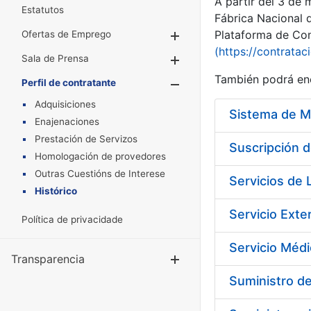
A partir del 3 de
Estatutos
Fábrica Nacional 
Plataforma de Cont
Ofertas de Emprego
Mostrar/Ocultar
(https://contratac
Sala de Prensa
Mostrar/Ocultar
También podrá enc
Perfil de contratante
Mostrar/Oculta
Adquisiciones
Sistema de M
Enajenaciones
Prestación de Servizos
Homologación de provedores
Outras Cuestións de Interese
Histórico
Política de privacidade
Transparencia
Mostrar/Ocul
Suministro de