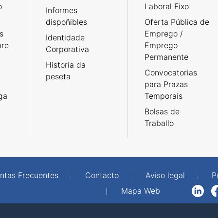
o
Laboral Fixo
Informes
dispoñibles
Oferta Pública de
s
Emprego /
Identidade
bre
Emprego
Corporativa
Permanente
Historia da
Convocatorias
peseta
para Prazas
rga
Temporais
Bolsas de
Traballo
ntas Frecuentes
Contacto
Aviso legal
P
Mapa Web
LinkedIn
Facebook
WhatsAp