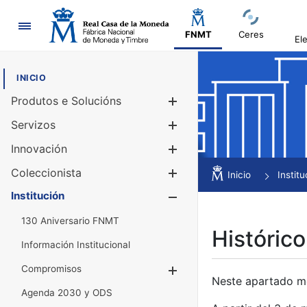
Navegación
FNMT
Ceres
El
INICIO
Produtos e Solucións
Mostrar/Ocul
Servizos
Mostrar/Ocul
Innovación
Mostrar/Ocul
Coleccionista
Mostrar/Ocul
Inicio
Institu
Institución
Mostrar/Ocul
130 Aniversario FNMT
Histórico
Información Institucional
Compromisos
Mostrar/Ocultar
Neste apartado mós
Agenda 2030 y ODS