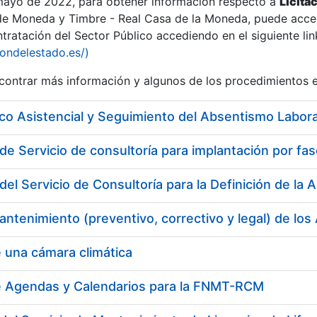
 mayo de 2022, para obtener información respecto a
Licita
de Moneda y Timbre - Real Casa de la Moneda, puede acced
ratación del Sector Público accediendo en el siguiente lin
iondelestado.es/)
ontrar más información y algunos de los procedimientos 
r
co Asistencial y Seguimiento del Absentismo Labora
del Servicio de Consultoría para la Definición de l
 una cámara climática
tar
e Agendas y Calendarios para la FNMT-RCM