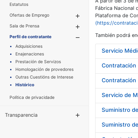
A partir del 3 de
Estatutos
Fábrica Nacional 
Plataforma de Cont
Ofertas de Emprego
Mostrar/Ocultar
(https://contratac
Sala de Prensa
Mostrar/Ocultar
También podrá enc
Perfil de contratante
Mostrar/Oculta
Adquisiciones
Servicio Médi
Enajenaciones
Prestación de Servizos
Homologación de provedores
Outras Cuestións de Interese
Contratación 
Histórico
Política de privacidade
Suministro de
Transparencia
Mostrar/Ocul
Suministro d