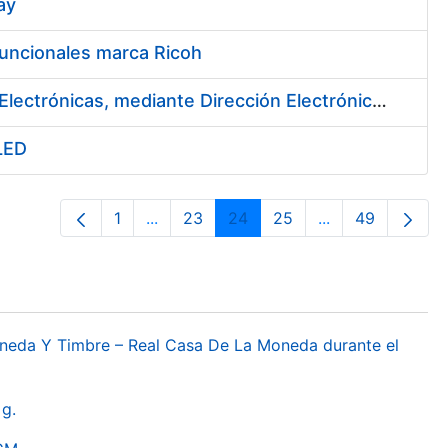
ay
funcionales marca Ricoh
Contratación de un Sistema de Notificaciones y Comunicaciones Electrónicas, mediante Dirección Electrónica Habilitada
 LED
1
...
23
24
25
...
49
Páxina
Páxinas intermedias Use pestaña para 
Páxina
Páxina
Páxina
Páxinas interme
Páxina
oneda Y Timbre – Real Casa De La Moneda durante el
g.