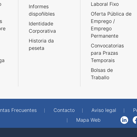
o
Laboral Fixo
Informes
dispoñibles
Oferta Pública de
s
Emprego /
Identidade
bre
Emprego
Corporativa
Permanente
Historia da
Convocatorias
peseta
para Prazas
rga
Temporais
Bolsas de
Traballo
ntas Frecuentes
Contacto
Aviso legal
P
Mapa Web
LinkedIn
Facebook
WhatsAp