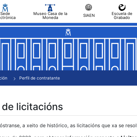
Sede
Museo Casa de la
Escuela de
SIAEN
ectrónica
Moneda
Grabado
tar
tar
tar
tar
ción
Perfil de contratante
tar
 de licitacións
transe, a xeito de histórico, as licitacións que xa se res