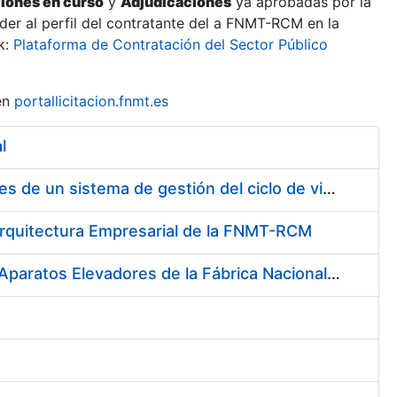
ciones en curso
y
Adjudicaciones
ya aprobadas por la
er al perfil del contratante del a FNMT-RCM en la
k:
Plataforma de Contratación del Sector Público
en
portallicitacion.fnmt.es
l
Contratación de Servicio de consultoría para implantación por fases de un sistema de gestión del ciclo de vida de las aplicaciones en el área de desarrollo de CERES (Fase 1).
a Arquitectura Empresarial de la FNMT-RCM
Servicio de Mantenimiento (preventivo, correctivo y legal) de los Aparatos Elevadores de la Fábrica Nacional de Moneda y Timbre-Real Casa de la Moneda, en Madrid.