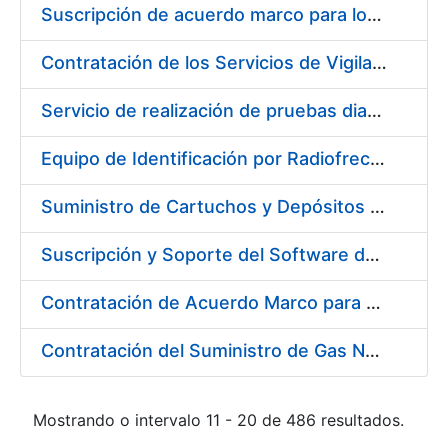
Suscripción de acuerdo marco para los Servicios de Catering y Almuerzos Protocolarios para eventos celebrados en la Real Casa de la Moneda – Fábrica Nacional de Moneda y Timbre
Contratación de los Servicios de Vigilancia de la Salud Individual y Colectiva y diversas actividades preventivas y sanitarias
Servicio de realización de pruebas diagnósticas de COVID-19
Equipo de Identificación por Radiofrecuencia (RFID)
Suministro de Cartuchos y Depósitos de Tinta Originales para Impresoras
Suscripción y Soporte del Software de Diseño Carveco
Contratación de Acuerdo Marco para el Suministro de Rodamientos y Material de Transmisiones para la Fábrica Nacional de Moneda y Timbre – Real Casa de la Moneda
Contratación del Suministro de Gas Natural para la Fábrica Nacional de Moneda y Timbre – Real Casa de Moneda, en sus centros de trabajo de Madrid y Burgos
Mostrando o intervalo 11 - 20 de 486 resultados.