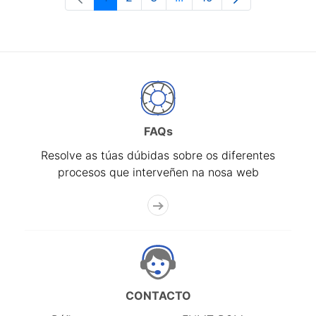
Páxina
Páxina
Páxina
Páxinas intermedias Use 
Páxina
FAQs
Resolve as túas dúbidas sobre os diferentes
procesos que interveñen na nosa web
CONTACTO