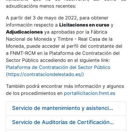
adxudicacións menos recentes:
Mostrar/Ocultar
A partir del 3 de mayo de 2022, para obtener
información respecto a
Licitaciones en curso
y
Mostrar/Ocultar
Adjudicaciones
ya aprobadas por la Fábrica
Mostrar/Ocultar
Nacional de Moneda y Timbre - Real Casa de la
Moneda, puede acceder al perfil del contratante del
a FNMT-RCM en la Plataforma de Contratación del
Sector Público accediendo en el siguiente link:
Plataforma de Contratación del Sector Público
(https://contrataciondelestado.es/)
También podrá encontrar más información y algunos
de los procedimientos en
portallicitacion.fnmt.es
Servicio de mantenimiento y asistencia técnica de equipos audiovisuales y alquiler de equipos de sonido y video y de interpretación simultánea en las instalaciones de la FNMT-RCM en Madrid
Mostrar/Ocultar
Servicio de Auditorías de Certificación de los sistemas de gestión de la FNMT-RCM