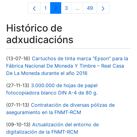
1
2
3
...
49
Páxina
Páxina
Páxina
Páxinas intermedias Use 
Páxina
Histórico de
adxudicacións
(13-07-16)
Cartuchos de tinta marca "Epson" para la
Fábrica Nacional De Moneda Y Timbre – Real Casa
De La Moneda durante el año 2016
(27-11-13)
3.000.000 de hojas de papel
fotocopiadora blanco DIN A-4 de 80 g.
(07-11-13)
Contratación de diversas pólizas de
aseguramiento en la FNMT-RCM
(09-10-13)
Actualización del entorno de
digitalización de la FNMT-RCM