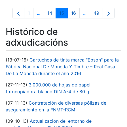
1
...
14
15
16
...
49
Páxina
Páxinas intermedias Use pestaña para na
Páxina
Páxina
Páxina
Páxinas intermedia
Páxina
Histórico de
adxudicacións
(13-07-16)
Cartuchos de tinta marca "Epson" para la
Fábrica Nacional De Moneda Y Timbre – Real Casa
De La Moneda durante el año 2016
(27-11-13)
3.000.000 de hojas de papel
fotocopiadora blanco DIN A-4 de 80 g.
(07-11-13)
Contratación de diversas pólizas de
aseguramiento en la FNMT-RCM
(09-10-13)
Actualización del entorno de