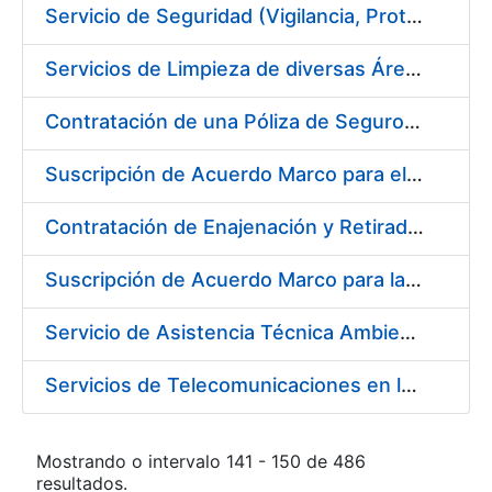
Servicio de Seguridad (Vigilancia, Protección y Control) en los Centros de la FNMT-RCM en Burgos
Servicios de Limpieza de diversas Áreas y Edificios de la Fábrica, Servicio de Acarreo de Mobiliario y Enseres y Mantenimiento de las Zonas Ajardinadas, para la Fábrica de Papel de Burgos de la Fábrica Nacional de Moneda y Timbre – Real Casa de Moneda
Contratación de una Póliza de Seguro Colectivo de Asistencia Sanitaria
Suscripción de Acuerdo Marco para el Servicio de Visitas a Oficinas de Registro
Contratación de Enajenación y Retirada de Recortes Sobrantes y Desperdicios de Papel Impreso y No Impreso durante el año 2019
Suscripción de Acuerdo Marco para la Contratación de Fabricación de Piezas
Servicio de Asistencia Técnica Ambiental en la FNMT-RCM Burgos
Servicios de Telecomunicaciones en la Fábrica Nacional de Moneda y Timbre - Real Casa de la Moneda
Mostrando o intervalo 141 - 150 de 486
resultados.