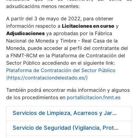
adxudicacións menos recentes:
Mostrar/Ocultar
A partir del 3 de mayo de 2022, para obtener
información respecto a
Licitaciones en curso
y
Mostrar/Ocultar
Adjudicaciones
ya aprobadas por la Fábrica
Mostrar/Ocultar
Nacional de Moneda y Timbre - Real Casa de la
Moneda, puede acceder al perfil del contratante del
a FNMT-RCM en la Plataforma de Contratación del
Sector Público accediendo en el siguiente link:
Plataforma de Contratación del Sector Público
(https://contrataciondelestado.es/)
También podrá encontrar más información y algunos
de los procedimientos en
portallicitacion.fnmt.es
Servicios de Limpieza, Acarreos y Jardinería para la Fábrica Nacional de Moneda y Timbre – Real Casa de Moneda
Mostrar/Ocultar
Servicio de Seguridad (Vigilancia, Protección y Control) en los Centros de la FNMT-RCM en Madrid