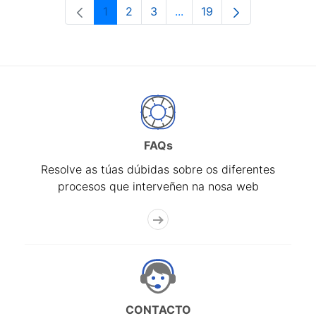
1
2
3
...
19
Páxina
Páxina
Páxina
Páxinas intermedias Use 
Páxina
FAQs
Resolve as túas dúbidas sobre os diferentes
procesos que interveñen na nosa web
CONTACTO