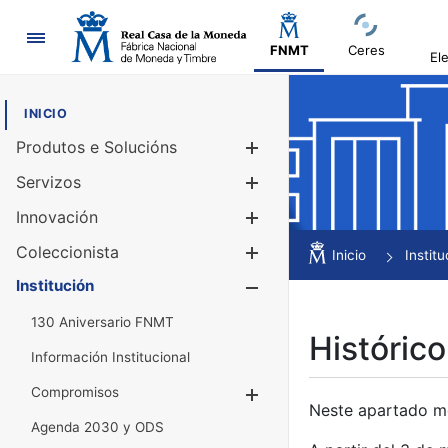
Navegación
FNMT
Ceres
El
INICIO
Produtos e Solucións
Mostrar/Ocul
Servizos
Mostrar/Ocul
Innovación
Mostrar/Ocul
Coleccionista
Mostrar/Ocul
Inicio
Institu
Institución
Mostrar/Ocul
130 Aniversario FNMT
Histórico
Información Institucional
Compromisos
Mostrar/Ocultar
Neste apartado mós
Agenda 2030 y ODS