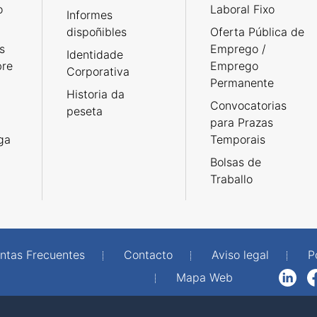
o
Laboral Fixo
Informes
dispoñibles
Oferta Pública de
s
Emprego /
Identidade
bre
Emprego
Corporativa
Permanente
Historia da
Convocatorias
peseta
para Prazas
rga
Temporais
Bolsas de
Traballo
ntas Frecuentes
Contacto
Aviso legal
P
Mapa Web
LinkedIn
Facebook
WhatsAp