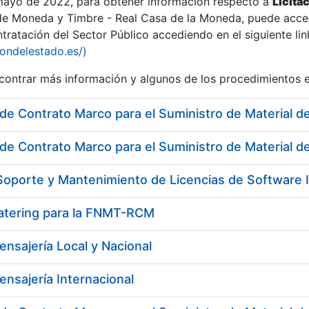
 mayo de 2022, para obtener información respecto a
Licita
de Moneda y Timbre - Real Casa de la Moneda, puede acced
ratación del Sector Público accediendo en el siguiente lin
iondelestado.es/)
ontrar más información y algunos de los procedimientos 
r
de Contrato Marco para el Suministro de Material de
Catering para la FNMT-RCM
ensajería Local y Nacional
tar
ensajería Internacional