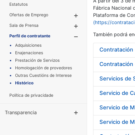
A partir del 3 de
Estatutos
Fábrica Nacional 
Plataforma de Cont
Ofertas de Emprego
Mostrar/Ocultar
(https://contratac
Sala de Prensa
Mostrar/Ocultar
También podrá enc
Perfil de contratante
Mostrar/Oculta
Adquisiciones
Enajenaciones
Prestación de Servizos
Contratación 
Homologación de provedores
Outras Cuestións de Interese
Histórico
Servicio de 
Política de privacidade
Servicio de M
Transparencia
Mostrar/Ocul
Servicio de M