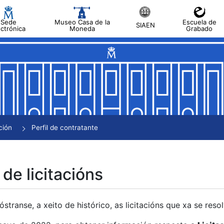
Sede
Museo Casa de la
Escuela de
SIAEN
ectrónica
Moneda
Grabado
tar
tar
tar
tar
ción
Perfil de contratante
tar
 de licitacións
transe, a xeito de histórico, as licitacións que xa se res