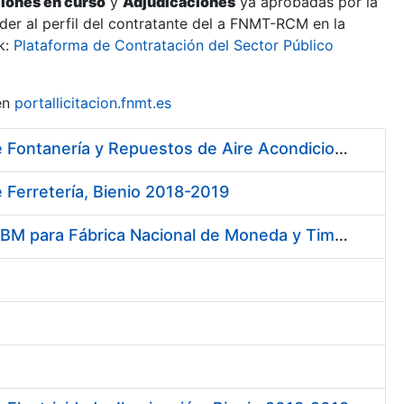
ciones en curso
y
Adjudicaciones
ya aprobadas por la
er al perfil del contratante del a FNMT-RCM en la
k:
Plataforma de Contratación del Sector Público
en
portallicitacion.fnmt.es
Contratación de Contrato Marco para el Suministro de Material de Fontanería y Repuestos de Aire Acondicionado, bienio 2018-2019
 Ferretería, Bienio 2018-2019
Servicios de Soporte y Mantenimiento de Licencias de Software IBM para Fábrica Nacional de Moneda y Timbre-Real Casa de la Moneda (FNMT-RCM)