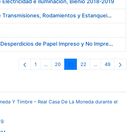
 Electricidad e Iluminación, Bienio 2018-2019
Contratación de Contrato Marco para el Suministro de Material de Transmisiones, Rodamientos y Estanqueidad, Bienio 2018-2019
Contratación de Enajenación y Retirada de Recortes Sobrantes y Desperdicios de Papel Impreso y No Impreso durante 2018
1
...
20
21
22
...
49
Páxina
Páxinas intermedias Use pestaña para 
Páxina
Páxina
Páxina
Páxinas interme
Páxina
oneda Y Timbre – Real Casa De La Moneda durante el
g.