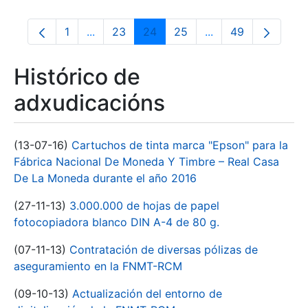
1
...
23
24
25
...
49
Páxina
Páxinas intermedias Use pestaña para na
Páxina
Páxina
Páxina
Páxinas intermedia
Páxina
Histórico de
adxudicacións
(13-07-16)
Cartuchos de tinta marca "Epson" para la
Fábrica Nacional De Moneda Y Timbre – Real Casa
De La Moneda durante el año 2016
(27-11-13)
3.000.000 de hojas de papel
fotocopiadora blanco DIN A-4 de 80 g.
(07-11-13)
Contratación de diversas pólizas de
aseguramiento en la FNMT-RCM
(09-10-13)
Actualización del entorno de