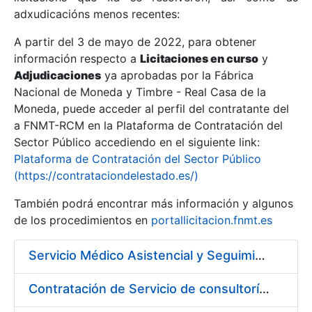
adxudicacións menos recentes:
Mostrar/Ocultar
A partir del 3 de mayo de 2022, para obtener
información respecto a
Licitaciones en curso
y
Mostrar/Ocultar
Adjudicaciones
ya aprobadas por la Fábrica
Mostrar/Ocultar
Nacional de Moneda y Timbre - Real Casa de la
Moneda, puede acceder al perfil del contratante del
a FNMT-RCM en la Plataforma de Contratación del
Sector Público accediendo en el siguiente link:
Plataforma de Contratación del Sector Público
(https://contrataciondelestado.es/)
También podrá encontrar más información y algunos
de los procedimientos en
portallicitacion.fnmt.es
Servicio Médico Asistencial y Seguimiento del Absentismo Laboral
Mostrar/Ocultar
Contratación de Servicio de consultoría para implantación por fases de un sistema de gestión del ciclo de vida de las aplicaciones en el área de desarrollo de CERES (Fase 1).