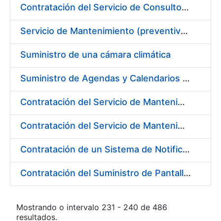
Contratación del Servicio de Consultoría para la Definición de la Arquitectura Empresarial de la FNMT-RCM
Servicio de Mantenimiento (preventivo, correctivo y legal) de los Aparatos Elevadores de la Fábrica Nacional de Moneda y Timbre-Real Casa de la Moneda, en Madrid.
Suministro de una cámara climática
Suministro de Agendas y Calendarios para la FNMT-RCM
Contratación del Servicio de Mantenimiento de Licencias de Liferay
Contratación del Servicio de Mantenimiento de los equipos multifuncionales marca Ricoh
Contratación de un Sistema de Notificaciones y Comunicaciones Electrónicas, mediante Dirección Electrónica Habilitada
Contratación del Suministro de Pantallas basadas en Tecnología LED
Mostrando o intervalo 231 - 240 de 486
resultados.