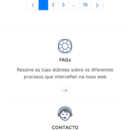
1
2
3
...
19
Páxina
Páxina
Páxina
Páxinas intermedias Use 
Páxina
FAQs
Resolve as túas dúbidas sobre os diferentes
procesos que interveñen na nosa web
CONTACTO