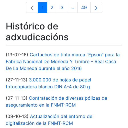
1
2
3
...
49
Páxina
Páxina
Páxina
Páxinas intermedias Use 
Páxina
Histórico de
adxudicacións
(13-07-16)
Cartuchos de tinta marca "Epson" para la
Fábrica Nacional De Moneda Y Timbre – Real Casa
De La Moneda durante el año 2016
(27-11-13)
3.000.000 de hojas de papel
fotocopiadora blanco DIN A-4 de 80 g.
(07-11-13)
Contratación de diversas pólizas de
aseguramiento en la FNMT-RCM
(09-10-13)
Actualización del entorno de
digitalización de la FNMT-RCM