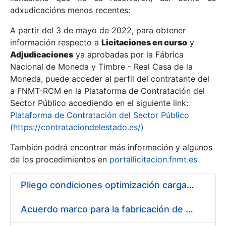
adxudicacións menos recentes:
Mostrar/Ocultar
A partir del 3 de mayo de 2022, para obtener
información respecto a
Licitaciones en curso
y
Mostrar/Ocultar
Adjudicaciones
ya aprobadas por la Fábrica
Mostrar/Ocultar
Nacional de Moneda y Timbre - Real Casa de la
Moneda, puede acceder al perfil del contratante del
a FNMT-RCM en la Plataforma de Contratación del
Sector Público accediendo en el siguiente link:
Plataforma de Contratación del Sector Público
(https://contrataciondelestado.es/)
También podrá encontrar más información y algunos
de los procedimientos en
portallicitacion.fnmt.es
Pliego condiciones optimización cargas compras firmado
Mostrar/Ocultar
Acuerdo marco para la fabricación de piezas