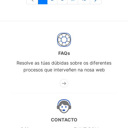
Páxina
Páxina
Páxina
Páxinas intermedias Use 
Páxina
FAQs
Resolve as túas dúbidas sobre os diferentes
procesos que interveñen na nosa web
CONTACTO