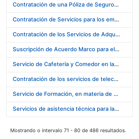
Contratación de una Póliza de Seguro Colectivo de Asistencia Sanitaria para la Fábrica Nacional de Moneda y Timbre – Real Casa de la Moneda
Contratación de Servicios para los empleados de la Fábrica Nacional de Moneda y Timbre-Real Casa de la Moneda para el año 2020, en ejecución de la sentencia número 511/2020 de la Sala de lo Social del Tribunal Supremo (Cesta de Navidad)
Contratación de los Servicios de Adquisición, Renovación y Mantenimiento de Licencias Software de Ofimática ( 2 lotes)
Suscripción de Acuerdo Marco para el Suministro de Material de Acero Inoxidable de la Entidad Pública Empresarial Fábrica Nacional de Moneda y Timbre-Real Casa de la Moneda (FNMT-RCM)
Servicio de Cafetería y Comedor en la sede central de la Fábrica Nacional de Moneda y Timbre-Real Casa de la Moneda en Madrid
Contratación de los servicios de telecomunicaciones para la FNMT-RCM
Servicio de Formación, en materia de Prevención de Riesgos Laborales, de Cursos de Operador de Carretillas de Manutención, Puente Grúa, Polipastos y Plataformas Móviles de Personal (PEMP), en su sede de Madrid y Burgos
Servicios de asistencia técnica para la realización de análisis de las aguas potables
Mostrando o intervalo 71 - 80 de 486 resultados.