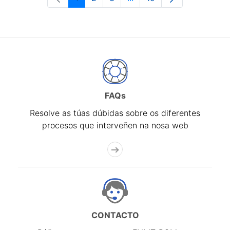
Páxina
Páxina
Páxina
Páxinas intermedias Use 
Páxina
FAQs
Resolve as túas dúbidas sobre os diferentes
procesos que interveñen na nosa web
CONTACTO