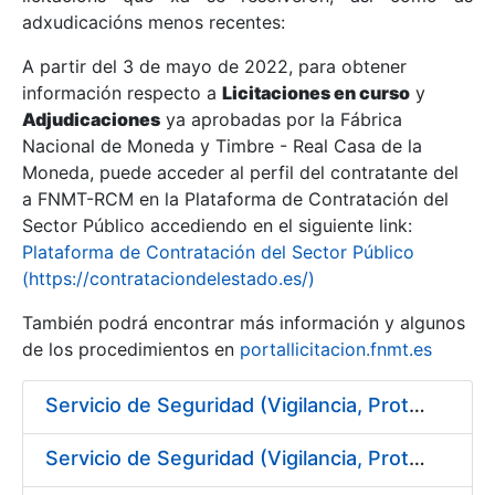
adxudicacións menos recentes:
Mostrar/Ocultar
A partir del 3 de mayo de 2022, para obtener
información respecto a
Licitaciones en curso
y
Mostrar/Ocultar
Adjudicaciones
ya aprobadas por la Fábrica
Mostrar/Ocultar
Nacional de Moneda y Timbre - Real Casa de la
Moneda, puede acceder al perfil del contratante del
a FNMT-RCM en la Plataforma de Contratación del
Sector Público accediendo en el siguiente link:
Plataforma de Contratación del Sector Público
(https://contrataciondelestado.es/)
También podrá encontrar más información y algunos
de los procedimientos en
portallicitacion.fnmt.es
Servicio de Seguridad (Vigilancia, Protección y Control) en los centros de la FNMT-RCM en Burgos
Mostrar/Ocultar
Servicio de Seguridad (Vigilancia, Protección y Control) en los centros de la FNMT-RCM en Madrid