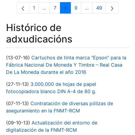
1
...
7
8
9
...
49
Páxina
Páxinas intermedias Use pestaña para n
Páxina
Páxina
Páxina
Páxinas intermedias 
Páxina
Histórico de
adxudicacións
(13-07-16)
Cartuchos de tinta marca "Epson" para la
Fábrica Nacional De Moneda Y Timbre – Real Casa
De La Moneda durante el año 2016
(27-11-13)
3.000.000 de hojas de papel
fotocopiadora blanco DIN A-4 de 80 g.
(07-11-13)
Contratación de diversas pólizas de
aseguramiento en la FNMT-RCM
(09-10-13)
Actualización del entorno de
digitalización de la FNMT-RCM