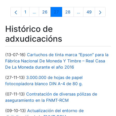
1
...
26
27
28
...
49
Páxina
Páxinas intermedias Use pestaña para na
Páxina
Páxina
Páxina
Páxinas intermedia
Páxina
Histórico de
adxudicacións
(13-07-16)
Cartuchos de tinta marca "Epson" para la
Fábrica Nacional De Moneda Y Timbre – Real Casa
De La Moneda durante el año 2016
(27-11-13)
3.000.000 de hojas de papel
fotocopiadora blanco DIN A-4 de 80 g.
(07-11-13)
Contratación de diversas pólizas de
aseguramiento en la FNMT-RCM
(09-10-13)
Actualización del entorno de