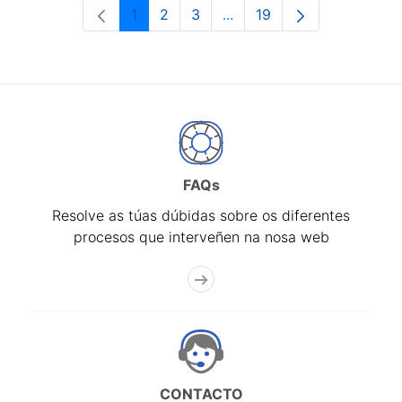
1
2
3
...
19
Páxina
Páxina
Páxina
Páxinas intermedias Use 
Páxina
FAQs
Resolve as túas dúbidas sobre os diferentes
procesos que interveñen na nosa web
CONTACTO