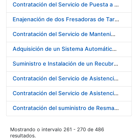
Contratación del Servicio de Puesta a Disposición y Mantenimiento de Contenedores Higiénicos, Bacteriostáticos, Ambientadores, Columnas Eliminadoras de Olores y Alfombras Antideslizantes
Enajenación de dos Fresadoras de Tarjetas PVC Cybernetix Mod. GRX 2000 y GRX 3000
Contratación del Servicio de Mantenimiento de Drivers y Herramientas para Tarjetas Inteligentes
Adquisición de un Sistema Automático de Etiquetado y Pesado para Petacas de Monedas de la L4
Suministro e Instalación de un Recubrimiento Fono-Absorbente en paredes y techos
Contratación del Servicio de Asistencia Técnica para la Realización de Trabajos de Pintura para el Taller de Mantenimiento de la Fábrica de Papel de Burgos durante el año 2017
Contratación del Servicio de Asistencia Técnica para la Realización de Trabajos de Fontanería para el Taller de Mantenimiento de la Fábrica de Papel de Burgos durante el año 2017
Contratación del suministro de Resmas de Cartón
Mostrando o intervalo 261 - 270 de 486
resultados.