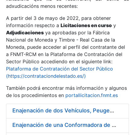
adxudicacións menos recentes:
Mostrar/Ocultar
A partir del 3 de mayo de 2022, para obtener
información respecto a
Licitaciones en curso
y
Mostrar/Ocultar
Adjudicaciones
ya aprobadas por la Fábrica
Mostrar/Ocultar
Nacional de Moneda y Timbre - Real Casa de la
Moneda, puede acceder al perfil del contratante del
a FNMT-RCM en la Plataforma de Contratación del
Sector Público accediendo en el siguiente link:
Plataforma de Contratación del Sector Público
(https://contrataciondelestado.es/)
También podrá encontrar más información y algunos
de los procedimientos en
portallicitacion.fnmt.es
Enajenación de dos Vehículos, Peugeot 307 y Peugeot 407
Mostrar/Ocultar
Enajenación de una Conformadora de Pliegos PVC-Overlay, Modelo Louda GM 400