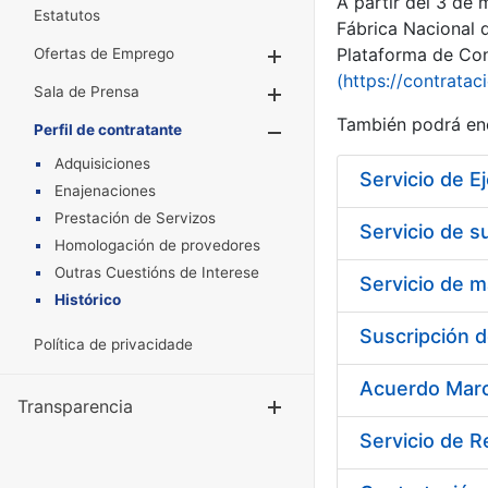
A partir del 3 de
Estatutos
Fábrica Nacional 
Plataforma de Cont
Ofertas de Emprego
Mostrar/Ocultar
(https://contratac
Sala de Prensa
Mostrar/Ocultar
También podrá enc
Perfil de contratante
Mostrar/Oculta
Adquisiciones
Enajenaciones
Prestación de Servizos
Servicio de s
Homologación de provedores
Outras Cuestións de Interese
Histórico
Política de privacidade
Transparencia
Mostrar/Ocul
Servicio de 