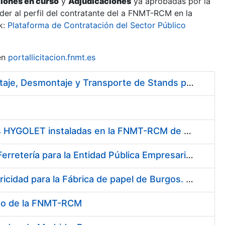
ciones en curso
y
Adjudicaciones
ya aprobadas por la
er al perfil del contratante del a FNMT-RCM en la
k:
Plataforma de Contratación del Sector Público
en
portallicitacion.fnmt.es
Servicio de Ejecución del Proyecto de Diseño, Construcción, Montaje, Desmontaje y Transporte de Stands para las diferentes Ferias Nacionales e Internacionales a celebrar durante 2020
Servicio de mantenimiento y adquisición de las tapas automáticas HYGOLET instaladas en la FNMT-RCM de Madrid, y el suministro de rollos de plásticos originales
Suscripción de Acuerdo Marco para el Suministro de Material de Ferretería para la Entidad Pública Empresarial Fábrica Nacional de Moneda y Timbre-Real Casa de la Moneda (FNMT-RCM)
Acuerdo Marco - Contratación del suministro de Material de Electricidad para la Fábrica de papel de Burgos. PA AM /FP/004/2020-2021
seo de la FNMT-RCM