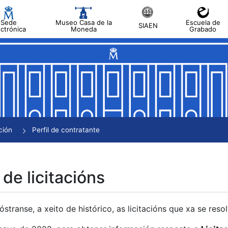
Sede
Museo Casa de la
Escuela de
SIAEN
ectrónica
Moneda
Grabado
tar
tar
tar
tar
ción
Perfil de contratante
tar
 de licitacións
transe, a xeito de histórico, as licitacións que xa se res