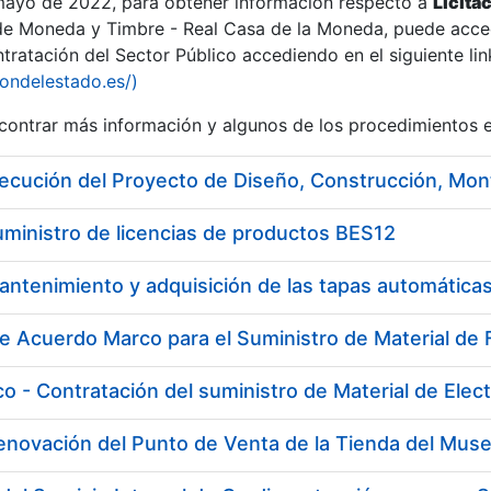
 mayo de 2022, para obtener información respecto a
Licita
de Moneda y Timbre - Real Casa de la Moneda, puede acced
ratación del Sector Público accediendo en el siguiente lin
iondelestado.es/)
ontrar más información y algunos de los procedimientos 
r
uministro de licencias de productos BES12
tar
Renovación del Punto de Venta de la Tienda del Mu