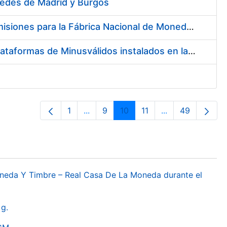
 Sedes de Madrid y Burgos
Contratación del Suministro de Rodamientos y Material de Transmisiones para la Fábrica Nacional de Moneda y Timbre - Real Casa de la Moneda
Servicios de Mantenimiento de los Ascensores, Montacargas y Plataformas de Minusválidos instalados en la Fábrica de Papel de Burgos
1
...
9
10
11
...
49
Páxina
Páxinas intermedias Use pestaña par
Páxina
Páxina
Páxina
Páxinas interme
Páxina
oneda Y Timbre – Real Casa De La Moneda durante el
g.