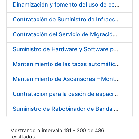
Dinamización y fomento del uso de certificados CERES en Redes Sociales
Contratación de Suministro de Infraestructura para entorno de Preservación de Datos
Contratación del Servicio de Migración del Sistema ACSFE a Opentext
Suministro de Hardware y Software para la Ampliación de la Infraestructura del Área de Digitalización en la FNMT-RCM
Mantenimiento de las tapas automáticas HYGOLET, instaladas en los inodoros de los aseos de la FNMT-RCM, así como el suministro de recambios originales de rollos de plástico
Mantenimiento de Ascensores – Montacargas Instalados en Fábrica de Papel de Burgos
Contratación para la cesión de espacios para la instalación de soportes publicitarios en solar de la FNMT-RCM situado en la confluencia de las calles Cruz del Sur, calle de los Astros y calle del Doctor Esquerdo. Referencia NJ01-2017
Suministro de Rebobinador de Banda de Papel
Mostrando o intervalo 191 - 200 de 486
resultados.