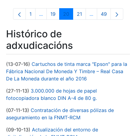
1
...
19
20
21
...
49
Páxina
Páxinas intermedias Use pestaña para na
Páxina
Páxina
Páxina
Páxinas intermedia
Páxina
Histórico de
adxudicacións
(13-07-16)
Cartuchos de tinta marca "Epson" para la
Fábrica Nacional De Moneda Y Timbre – Real Casa
De La Moneda durante el año 2016
(27-11-13)
3.000.000 de hojas de papel
fotocopiadora blanco DIN A-4 de 80 g.
(07-11-13)
Contratación de diversas pólizas de
aseguramiento en la FNMT-RCM
(09-10-13)
Actualización del entorno de