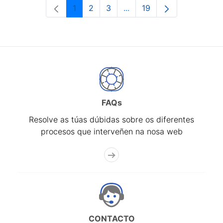
1
2
3
...
19
Páxina
Páxina
Páxina
Páxinas intermedias Use 
Páxina
FAQs
Resolve as túas dúbidas sobre os diferentes
procesos que interveñen na nosa web
CONTACTO