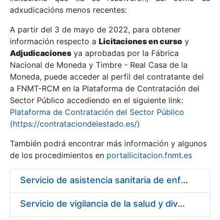
adxudicacións menos recentes:
Mostrar/Ocultar
A partir del 3 de mayo de 2022, para obtener
información respecto a
Licitaciones en curso
y
Mostrar/Ocultar
Adjudicaciones
ya aprobadas por la Fábrica
Mostrar/Ocultar
Nacional de Moneda y Timbre - Real Casa de la
Moneda, puede acceder al perfil del contratante del
a FNMT-RCM en la Plataforma de Contratación del
Sector Público accediendo en el siguiente link:
Plataforma de Contratación del Sector Público
(https://contrataciondelestado.es/)
También podrá encontrar más información y algunos
de los procedimientos en
portallicitacion.fnmt.es
Servicio de asistencia sanitaria de enfermería de urgencias en la Fábrica Nacional de Moneda y Timbre - Real Casa de la Moneda
Mostrar/Ocultar
Servicio de vigilancia de la salud y diversas actividades preventivas en la Fábrica de Papel de Burgos y actividades sanitarias en el centro de trabajo de Madrid de la Fábrica Nacional de Moneda y Timbre - Real Casa de la Moneda