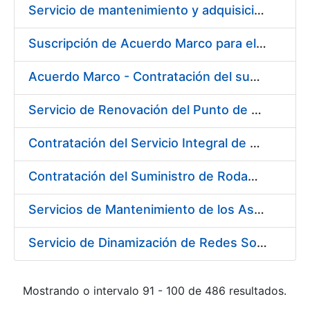
Servicio de mantenimiento y adquisición de las tapas automáticas HYGOLET instaladas en la FNMT-RCM de Madrid, y el suministro de rollos de plásticos originales
Suscripción de Acuerdo Marco para el Suministro de Material de Ferretería para la Entidad Pública Empresarial Fábrica Nacional de Moneda y Timbre-Real Casa de la Moneda (FNMT-RCM)
Acuerdo Marco - Contratación del suministro de Material de Electricidad para la Fábrica de papel de Burgos. PA AM /FP/004/2020-2021
Servicio de Renovación del Punto de Venta de la Tienda del Museo de la FNMT-RCM
Contratación del Servicio Integral de Cardioprotección para sus Sedes de Madrid y Burgos
Contratación del Suministro de Rodamientos y Material de Transmisiones para la Fábrica Nacional de Moneda y Timbre - Real Casa de la Moneda
Servicios de Mantenimiento de los Ascensores, Montacargas y Plataformas de Minusválidos instalados en la Fábrica de Papel de Burgos
Servicio de Dinamización de Redes Sociales
Mostrando o intervalo 91 - 100 de 486 resultados.