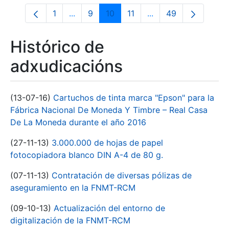
1
...
9
10
11
...
49
Páxina
Páxinas intermedias Use pestaña para n
Páxina
Páxina
Páxina
Páxinas intermedias
Páxina
Histórico de
adxudicacións
(13-07-16)
Cartuchos de tinta marca "Epson" para la
Fábrica Nacional De Moneda Y Timbre – Real Casa
De La Moneda durante el año 2016
(27-11-13)
3.000.000 de hojas de papel
fotocopiadora blanco DIN A-4 de 80 g.
(07-11-13)
Contratación de diversas pólizas de
aseguramiento en la FNMT-RCM
(09-10-13)
Actualización del entorno de
digitalización de la FNMT-RCM