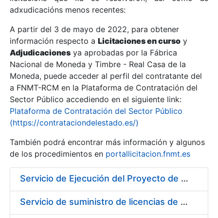
adxudicacións menos recentes:
Mostrar/Ocultar
A partir del 3 de mayo de 2022, para obtener
información respecto a
Licitaciones en curso
y
Mostrar/Ocultar
Adjudicaciones
ya aprobadas por la Fábrica
Mostrar/Ocultar
Nacional de Moneda y Timbre - Real Casa de la
Moneda, puede acceder al perfil del contratante del
a FNMT-RCM en la Plataforma de Contratación del
Sector Público accediendo en el siguiente link:
Plataforma de Contratación del Sector Público
(https://contrataciondelestado.es/)
También podrá encontrar más información y algunos
de los procedimientos en
portallicitacion.fnmt.es
Servicio de Ejecución del Proyecto de Diseño, Construcción, Montaje, Desmontaje y Transporte de Stands para las diferentes Ferias Nacionales e Internacionales a celebrar durante 2020
Mostrar/Ocultar
Servicio de suministro de licencias de productos BES12