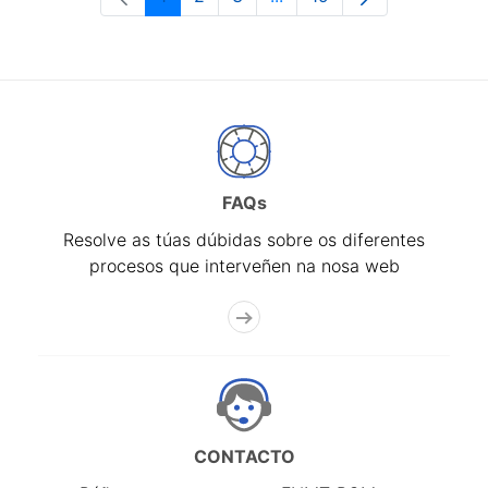
Páxina
Páxina
Páxina
Páxinas intermedias Use 
Páxina
FAQs
Resolve as túas dúbidas sobre os diferentes
procesos que interveñen na nosa web
CONTACTO