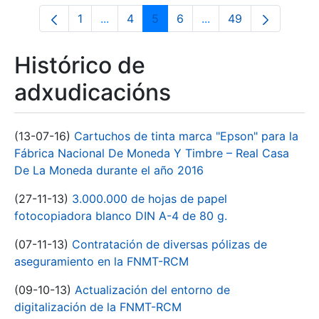
1
...
4
5
6
...
49
Páxina
Páxinas intermedias Use pestaña para n
Páxina
Páxina
Páxina
Páxinas intermedias 
Páxina
Histórico de
adxudicacións
(13-07-16)
Cartuchos de tinta marca "Epson" para la
Fábrica Nacional De Moneda Y Timbre – Real Casa
De La Moneda durante el año 2016
(27-11-13)
3.000.000 de hojas de papel
fotocopiadora blanco DIN A-4 de 80 g.
(07-11-13)
Contratación de diversas pólizas de
aseguramiento en la FNMT-RCM
(09-10-13)
Actualización del entorno de
digitalización de la FNMT-RCM