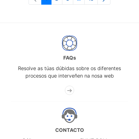
Páxina
Páxina
Páxina
Páxinas intermedias Use 
Páxina
FAQs
Resolve as túas dúbidas sobre os diferentes
procesos que interveñen na nosa web
CONTACTO