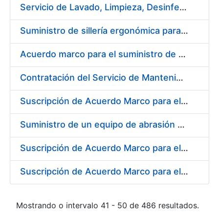
Servicio de Lavado, Limpieza, Desinfección y Descontaminación de la ropa de trabajo del personal de la FNMT-RCM de Madrid
Suministro de sillería ergonómica para la FNMT-RCM
Acuerdo marco para el suministro de material de fontanería y aire acondicionado
Contratación del Servicio de Mantenimiento de Carretillas Transportadoras-elevadoras
Suscripción de Acuerdo Marco para el Suministro de Material de Filtración
Suministro de un equipo de abrasión para ensayos de laboratorio
Suscripción de Acuerdo Marco para el Suministro de Material de Neumática
Suscripción de Acuerdo Marco para el Suministro de Material de Ferretería de la Entidad Pública Empresarial Fábrica Nacional de Moneda y Timbre-Real Casa de la Moneda
Mostrando o intervalo 41 - 50 de 486 resultados.