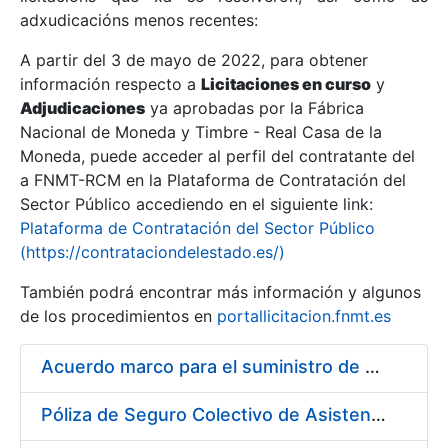
adxudicacións menos recentes:
Mostrar/Ocultar
A partir del 3 de mayo de 2022, para obtener
información respecto a
Licitaciones en curso
y
Mostrar/Ocultar
Adjudicaciones
ya aprobadas por la Fábrica
Mostrar/Ocultar
Nacional de Moneda y Timbre - Real Casa de la
Moneda, puede acceder al perfil del contratante del
a FNMT-RCM en la Plataforma de Contratación del
Sector Público accediendo en el siguiente link:
Plataforma de Contratación del Sector Público
(https://contrataciondelestado.es/)
También podrá encontrar más información y algunos
de los procedimientos en
portallicitacion.fnmt.es
Acuerdo marco para el suministro de material de droguería y limpieza a la FNMT-RCM
Mostrar/Ocultar
Póliza de Seguro Colectivo de Asistencia Sanitaria