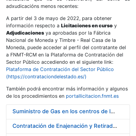
adxudicacións menos recentes:
Mostrar/Ocultar
A partir del 3 de mayo de 2022, para obtener
información respecto a
Licitaciones en curso
y
Mostrar/Ocultar
Adjudicaciones
ya aprobadas por la Fábrica
Mostrar/Ocultar
Nacional de Moneda y Timbre - Real Casa de la
Moneda, puede acceder al perfil del contratante del
a FNMT-RCM en la Plataforma de Contratación del
Sector Público accediendo en el siguiente link:
Plataforma de Contratación del Sector Público
(https://contrataciondelestado.es/)
También podrá encontrar más información y algunos
de los procedimientos en
portallicitacion.fnmt.es
Suministro de Gas en los centros de la FNMT-RCM de Madrid y Burgos, durante el año 2020
Mostrar/Ocultar
Contratación de Enajenación y Retirada de Recortes Sobrantes y Desperdicios de Papel Impreso y no Impreso durante el Año 2020