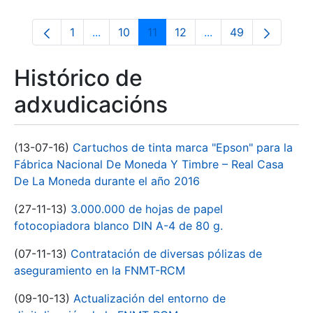
1
...
10
11
12
...
49
Páxina
Páxinas intermedias Use pestaña para na
Páxina
Páxina
Páxina
Páxinas intermedias
Páxina
Histórico de
adxudicacións
(13-07-16)
Cartuchos de tinta marca "Epson" para la
Fábrica Nacional De Moneda Y Timbre – Real Casa
De La Moneda durante el año 2016
(27-11-13)
3.000.000 de hojas de papel
fotocopiadora blanco DIN A-4 de 80 g.
(07-11-13)
Contratación de diversas pólizas de
aseguramiento en la FNMT-RCM
(09-10-13)
Actualización del entorno de