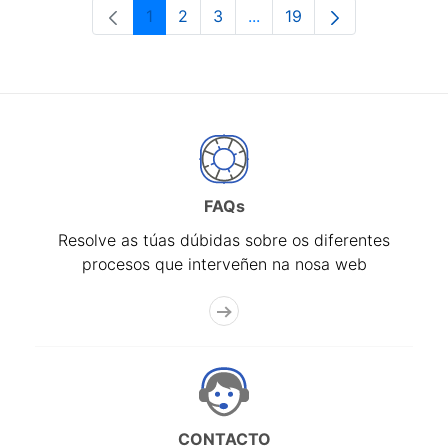
1
2
3
...
19
Páxina
Páxina
Páxina
Páxinas intermedias Use 
Páxina
FAQs
Resolve as túas dúbidas sobre os diferentes
procesos que interveñen na nosa web
CONTACTO