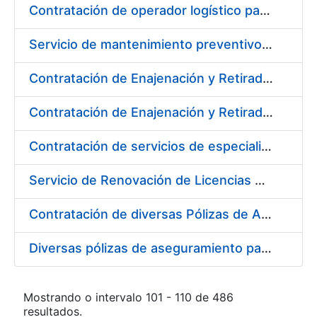
Contratación de operador logístico para distintos servicios de transporte de seguridad de mercancías de la Fábrica Nacional de Moneda y Timbre - Real Casa de la Moneda
Servicio de mantenimiento preventivo de la instalación del sistema centralizado de recogida de papelote de timbre e imprenta
Contratación de Enajenación y Retirada de Residuos de PVC, Policarbonato y Plásticos durante el año 2020
Contratación de Enajenación y Retirada de Chatarra de Hierro, Acero y Chapa de la RCM-FNMT
Contratación de servicios de especialistas técnicos en prevención y extinción de incendios para los centros de Madrid y Burgos de la FNMT-RCM
Servicio de Renovación de Licencias Adobe
Contratación de diversas Pólizas de Aseguramiento para la Fábrica Nacional de Moneda y Timbre - Real Casa de la Moneda
Diversas pólizas de aseguramiento para la Fábrica Nacional de Moneda y Timbre - Real Casa de la Moneda
Mostrando o intervalo 101 - 110 de 486
resultados.