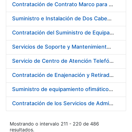
Contratación de Contrato Marco para el Suministro de Material de Electrónica e Informática, bienio 2018-2019
Suministro e Instalación de Dos Cabezales Dispensadores de Etiquetas a Registro
Contratación del Suministro de Equipación Informático (Servidores)
Servicios de Soporte y Mantenimiento de Licencias de Software (IBM / Open Text) de la Fábrica Nacional de Moneda y Timbre-Real Casa de la Moneda
Servicio de Centro de Atención Telefónica/CAT (servicios CERES, DNI Electrónico, Revocación/Suspensión/Cancelación de Certificados, Devolución de Certificados y Servicio de Notificaciones Electrónicas–SNE) de FNMT-RCM
Contratación de Enajenación y Retirada de Residuos de PVC y Plásticos durante 2018
Suministro de equipamiento ofimático para la FNMT-RCM
Contratación de los Servicios de Administración, Soporte, Mantenimiento y Help Desk de la Infraestructura de la FNMT-RCM
Mostrando o intervalo 211 - 220 de 486
resultados.