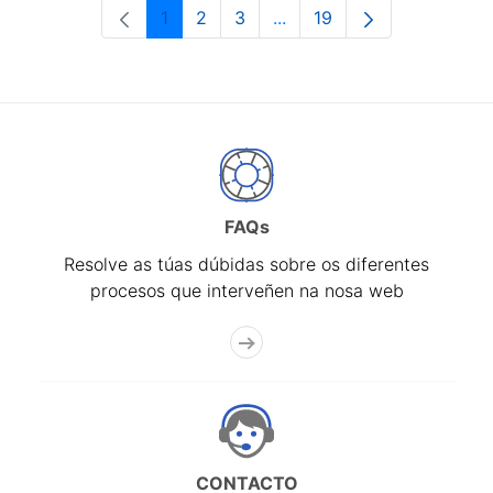
1
2
3
...
19
Páxina
Páxina
Páxina
Páxinas intermedias Use 
Páxina
FAQs
Resolve as túas dúbidas sobre os diferentes
procesos que interveñen na nosa web
CONTACTO