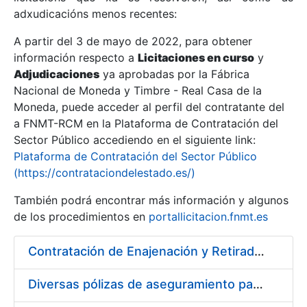
adxudicacións menos recentes:
Mostrar/Ocultar
A partir del 3 de mayo de 2022, para obtener
información respecto a
Licitaciones en curso
y
Mostrar/Ocultar
Adjudicaciones
ya aprobadas por la Fábrica
Mostrar/Ocultar
Nacional de Moneda y Timbre - Real Casa de la
Moneda, puede acceder al perfil del contratante del
a FNMT-RCM en la Plataforma de Contratación del
Sector Público accediendo en el siguiente link:
Plataforma de Contratación del Sector Público
(https://contrataciondelestado.es/)
También podrá encontrar más información y algunos
de los procedimientos en
portallicitacion.fnmt.es
Contratación de Enajenación y Retirada de Chatarra durante 2018
Mostrar/Ocultar
Diversas pólizas de aseguramiento para la FNMT-RCM