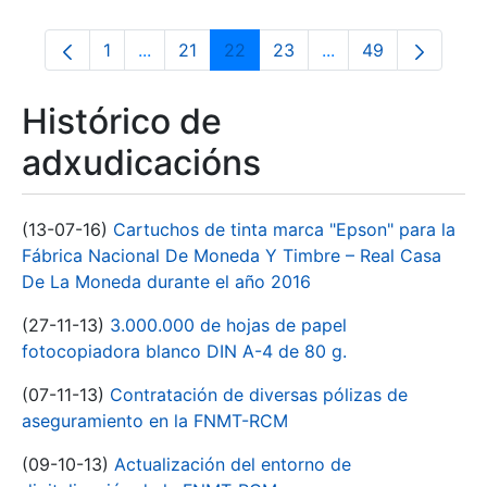
1
...
21
22
23
...
49
Páxina
Páxinas intermedias Use pestaña para na
Páxina
Páxina
Páxina
Páxinas intermedia
Páxina
Histórico de
adxudicacións
(13-07-16)
Cartuchos de tinta marca "Epson" para la
Fábrica Nacional De Moneda Y Timbre – Real Casa
De La Moneda durante el año 2016
(27-11-13)
3.000.000 de hojas de papel
fotocopiadora blanco DIN A-4 de 80 g.
(07-11-13)
Contratación de diversas pólizas de
aseguramiento en la FNMT-RCM
(09-10-13)
Actualización del entorno de