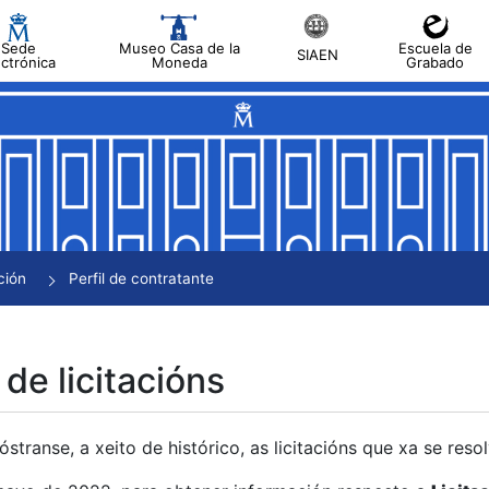
Sede
Museo Casa de la
Escuela de
SIAEN
ectrónica
Moneda
Grabado
tar
tar
tar
tar
ción
Perfil de contratante
tar
 de licitacións
transe, a xeito de histórico, as licitacións que xa se res