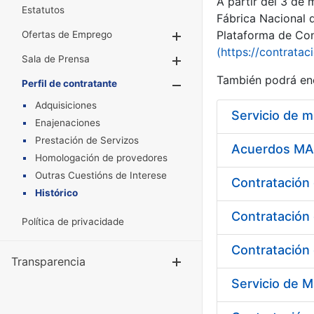
A partir del 3 de
Estatutos
Fábrica Nacional 
Plataforma de Cont
Ofertas de Emprego
Mostrar/Ocultar
(https://contratac
Sala de Prensa
Mostrar/Ocultar
También podrá enc
Perfil de contratante
Mostrar/Oculta
Adquisiciones
Servicio de 
Enajenaciones
Prestación de Servizos
Acuerdos MAR
Homologación de provedores
Outras Cuestións de Interese
Histórico
Contratación 
Política de privacidade
Contratación 
Transparencia
Mostrar/Ocul
Servicio de M