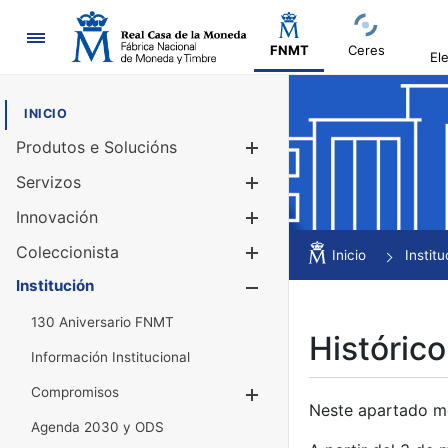
Navegación
FNMT
Ceres
El
INICIO
Produtos e Solucións
Mostrar/Ocul
Servizos
Mostrar/Ocul
Innovación
Mostrar/Ocul
Coleccionista
Mostrar/Ocul
Inicio
Institu
Institución
Mostrar/Ocul
130 Aniversario FNMT
Histórico
Información Institucional
Compromisos
Mostrar/Ocultar
Neste apartado mós
Agenda 2030 y ODS