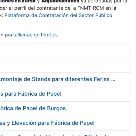
ciones en curso
y
Adjudicaciones
ya aprobadas por la
er al perfil del contratante del a FNMT-RCM en la
k:
Plataforma de Contratación del Sector Público
en
portallicitacion.fnmt.es
Contratación del Servicio de Diseño, Construcción, Montaje y Desmontaje de Stands para diferentes Ferias y Jornadas Nacionales e Internacionales
s para Fábrica de Papel
ábrica de Papel de Burgos
s y Elevación para Fábrica de Papel