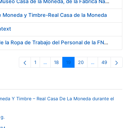
Contratación del Servicio de Atención al Público en la Tienda del Museo Casa de la Moneda, de la Fábrica Nacional de Moneda y Timbre-Real Casa de la Moneda
 de Moneda y Timbre-Real Casa de la Moneda
ntext
Servicio de Lavado, Limpieza, Descontaminación y Desinfección de la Ropa de Trabajo del Personal de la FNMT-RCM
1
...
18
19
20
...
49
Páxina
Páxinas intermedias Use pestaña para
Páxina
Páxina
Páxina
Páxinas interme
Páxina
oneda Y Timbre – Real Casa De La Moneda durante el
g.