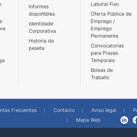
o
Laboral Fixo
Informes
dispoñibles
Oferta Pública de
s
Emprego /
Identidade
bre
Emprego
Corporativa
Permanente
Historia da
Convocatorias
peseta
para Prazas
rga
Temporais
Bolsas de
Traballo
ntas Frecuentes
Contacto
Aviso legal
P
Mapa Web
LinkedIn
Facebook
WhatsAp