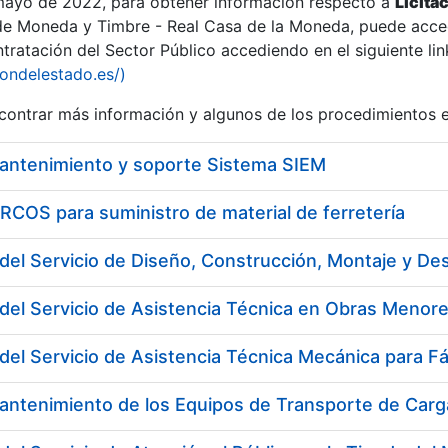
 mayo de 2022, para obtener información respecto a
Licita
de Moneda y Timbre - Real Casa de la Moneda, puede acced
ratación del Sector Público accediendo en el siguiente lin
iondelestado.es/)
ontrar más información y algunos de los procedimientos 
r
mantenimiento y soporte Sistema SIEM
COS para suministro de material de ferretería
del Servicio de Asistencia Técnica en Obras Menore
del Servicio de Asistencia Técnica Mecánica para F
tar
antenimiento de los Equipos de Transporte de Carga