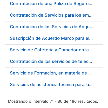
Contratación de una Póliza de Seguro Colectivo de Asistencia Sanitaria para la Fábrica Nacional de Moneda y Timbre – Real Casa de la Moneda
Contratación de Servicios para los empleados de la Fábrica Nacional de Moneda y Timbre-Real Casa de la Moneda para el año 2020, en ejecución de la sentencia número 511/2020 de la Sala de lo Social del Tribunal Supremo (Cesta de Navidad)
Contratación de los Servicios de Adquisición, Renovación y Mantenimiento de Licencias Software de Ofimática ( 2 lotes)
Suscripción de Acuerdo Marco para el Suministro de Material de Acero Inoxidable de la Entidad Pública Empresarial Fábrica Nacional de Moneda y Timbre-Real Casa de la Moneda (FNMT-RCM)
Servicio de Cafetería y Comedor en la sede central de la Fábrica Nacional de Moneda y Timbre-Real Casa de la Moneda en Madrid
Contratación de los servicios de telecomunicaciones para la FNMT-RCM
Servicio de Formación, en materia de Prevención de Riesgos Laborales, de Cursos de Operador de Carretillas de Manutención, Puente Grúa, Polipastos y Plataformas Móviles de Personal (PEMP), en su sede de Madrid y Burgos
Servicios de asistencia técnica para la realización de análisis de las aguas potables
Mostrando o intervalo 71 - 80 de 486 resultados.