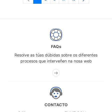
Páxina
Páxina
Páxina
Páxinas intermedias Use 
Páxina
FAQs
Resolve as túas dúbidas sobre os diferentes
procesos que interveñen na nosa web
CONTACTO