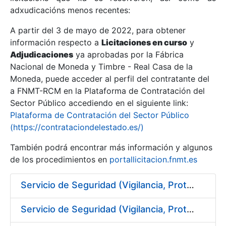
adxudicacións menos recentes:
Mostrar/Ocultar
A partir del 3 de mayo de 2022, para obtener
información respecto a
Licitaciones en curso
y
Mostrar/Ocultar
Adjudicaciones
ya aprobadas por la Fábrica
Mostrar/Ocultar
Nacional de Moneda y Timbre - Real Casa de la
Moneda, puede acceder al perfil del contratante del
a FNMT-RCM en la Plataforma de Contratación del
Sector Público accediendo en el siguiente link:
Plataforma de Contratación del Sector Público
(https://contrataciondelestado.es/)
También podrá encontrar más información y algunos
de los procedimientos en
portallicitacion.fnmt.es
Servicio de Seguridad (Vigilancia, Protección y Control) en los centros de la FNMT-RCM en Burgos
Mostrar/Ocultar
Servicio de Seguridad (Vigilancia, Protección y Control) en los centros de la FNMT-RCM en Madrid