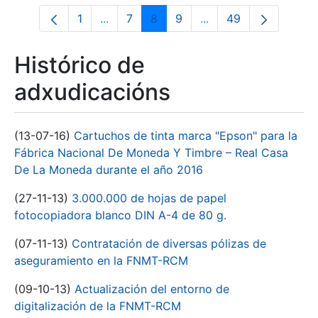
1
...
7
8
9
...
49
Páxina
Páxinas intermedias Use pestaña para n
Páxina
Páxina
Páxina
Páxinas intermedias 
Páxina
Histórico de
adxudicacións
(13-07-16)
Cartuchos de tinta marca "Epson" para la
Fábrica Nacional De Moneda Y Timbre – Real Casa
De La Moneda durante el año 2016
(27-11-13)
3.000.000 de hojas de papel
fotocopiadora blanco DIN A-4 de 80 g.
(07-11-13)
Contratación de diversas pólizas de
aseguramiento en la FNMT-RCM
(09-10-13)
Actualización del entorno de
digitalización de la FNMT-RCM