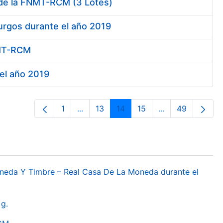
 de la FNMT-RCM (3 Lotes)
urgos durante el año 2019
FNMT-RCM
 el año 2019
1
...
13
14
15
...
49
Páxina
Páxinas intermedias Use pestaña para
Páxina
Páxina
Páxina
Páxinas interme
Páxina
oneda Y Timbre – Real Casa De La Moneda durante el
g.