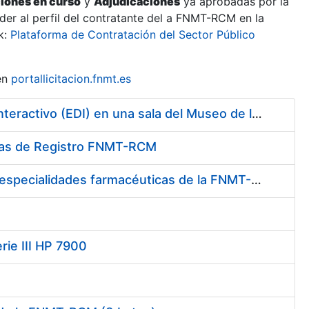
ciones en curso
y
Adjudicaciones
ya aprobadas por la
er al perfil del contratante del a FNMT-RCM en la
k:
Plataforma de Contratación del Sector Público
en
portallicitacion.fnmt.es
Contratación de la Construcción y Montaje de un Espacio Demo Interactivo (EDI) en una sala del Museo de la Fábrica Nacional de Moneda y Timbre-Real Casa de la Moneda en Madrid
cinas de Registro FNMT-RCM
Contratación del suministro de medicamentos, vacunas y demás especialidades farmacéuticas de la FNMT-RCM
rie III HP 7900