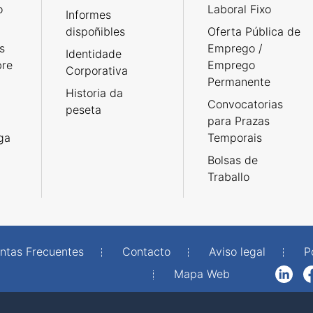
o
Laboral Fixo
Informes
dispoñibles
Oferta Pública de
s
Emprego /
Identidade
bre
Emprego
Corporativa
Permanente
Historia da
Convocatorias
peseta
para Prazas
rga
Temporais
Bolsas de
Traballo
ntas Frecuentes
Contacto
Aviso legal
P
Mapa Web
LinkedIn
Facebook
WhatsAp