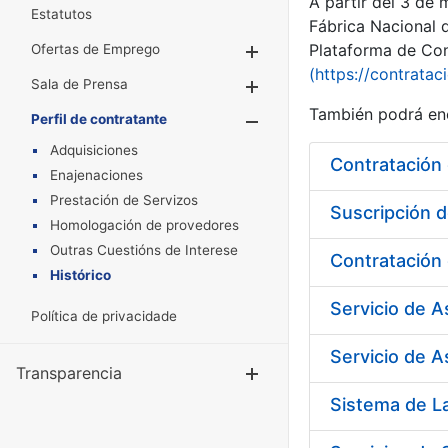
A partir del 3 de
Estatutos
Fábrica Nacional 
Plataforma de Cont
Ofertas de Emprego
Mostrar/Ocultar
(https://contratac
Sala de Prensa
Mostrar/Ocultar
También podrá enc
Perfil de contratante
Mostrar/Oculta
Adquisiciones
Enajenaciones
Prestación de Servizos
Suscripción d
Homologación de provedores
Outras Cuestións de Interese
Histórico
Servicio de 
Política de privacidade
Servicio de A
Transparencia
Mostrar/Ocul
Sistema de L