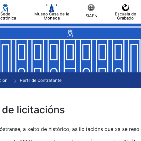
Sede
Museo Casa de la
Escuela de
SIAEN
ectrónica
Moneda
Grabado
tar
tar
tar
tar
ción
Perfil de contratante
tar
 de licitacións
transe, a xeito de histórico, as licitacións que xa se res