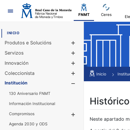
Navegación
FNMT
Ceres
El
INICIO
Produtos e Solucións
Mostrar/Ocul
Servizos
Mostrar/Ocul
Innovación
Mostrar/Ocul
Coleccionista
Mostrar/Ocul
Inicio
Institu
Institución
Mostrar/Ocul
130 Aniversario FNMT
Histórico
Información Institucional
Compromisos
Mostrar/Ocultar
Neste apartado mós
Agenda 2030 y ODS