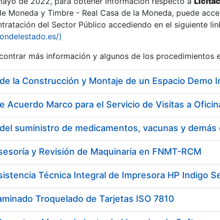
 mayo de 2022, para obtener información respecto a
Licita
de Moneda y Timbre - Real Casa de la Moneda, puede acced
ratación del Sector Público accediendo en el siguiente lin
iondelestado.es/)
ontrar más información y algunos de los procedimientos 
r
e Acuerdo Marco para el Servicio de Visitas a Ofi
Asesoría y Revisión de Maquinaria en FNMT-RCM
sistencia Técnica Integral de Impresora HP Indigo Se
tar
aminado Troquelado de Tarjetas ISO 7810