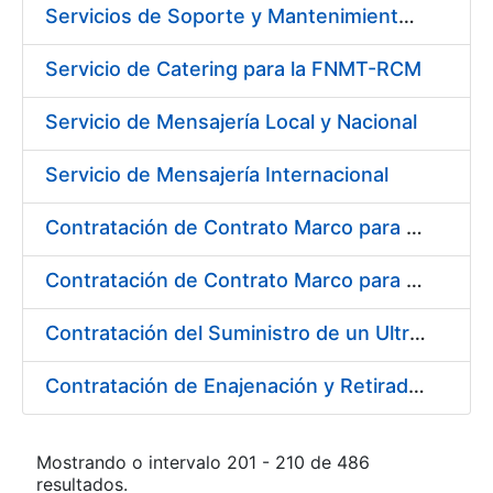
Servicios de Soporte y Mantenimiento de Licencias de Software IBM para Fábrica Nacional de Moneda y Timbre-Real Casa de la Moneda (FNMT-RCM)
Servicio de Catering para la FNMT-RCM
Servicio de Mensajería Local y Nacional
Servicio de Mensajería Internacional
Contratación de Contrato Marco para el Suministro de Material de Electricidad e Iluminación, Bienio 2018-2019
Contratación de Contrato Marco para el Suministro de Material de Transmisiones, Rodamientos y Estanqueidad, Bienio 2018-2019
Contratación del Suministro de un Ultramicrodurómetro
Contratación de Enajenación y Retirada de Recortes Sobrantes y Desperdicios de Papel Impreso y No Impreso durante 2018
Mostrando o intervalo 201 - 210 de 486
resultados.