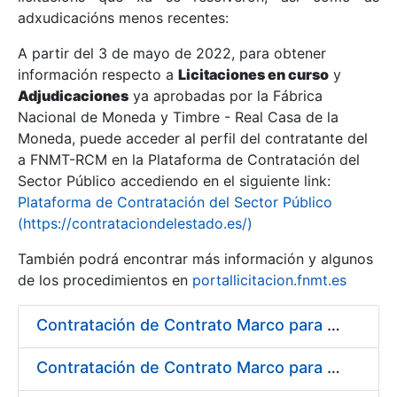
adxudicacións menos recentes:
Mostrar/Ocultar
A partir del 3 de mayo de 2022, para obtener
información respecto a
Licitaciones en curso
y
Mostrar/Ocultar
Adjudicaciones
ya aprobadas por la Fábrica
Mostrar/Ocultar
Nacional de Moneda y Timbre - Real Casa de la
Moneda, puede acceder al perfil del contratante del
a FNMT-RCM en la Plataforma de Contratación del
Sector Público accediendo en el siguiente link:
Plataforma de Contratación del Sector Público
(https://contrataciondelestado.es/)
También podrá encontrar más información y algunos
de los procedimientos en
portallicitacion.fnmt.es
Contratación de Contrato Marco para el Suministro de Material de Fontanería y Repuestos de Aire Acondicionado, bienio 2018-2019
Mostrar/Ocultar
Contratación de Contrato Marco para el Suministro de Material de Ferretería, Bienio 2018-2019