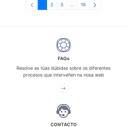
1
2
3
...
19
Páxina
Páxina
Páxina
Páxinas intermedias Use 
Páxina
FAQs
Resolve as túas dúbidas sobre os diferentes
procesos que interveñen na nosa web
CONTACTO