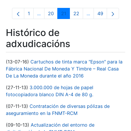
1
...
20
21
22
...
49
Páxina
Páxinas intermedias Use pestaña para na
Páxina
Páxina
Páxina
Páxinas intermedia
Páxina
Histórico de
adxudicacións
(13-07-16)
Cartuchos de tinta marca "Epson" para la
Fábrica Nacional De Moneda Y Timbre – Real Casa
De La Moneda durante el año 2016
(27-11-13)
3.000.000 de hojas de papel
fotocopiadora blanco DIN A-4 de 80 g.
(07-11-13)
Contratación de diversas pólizas de
aseguramiento en la FNMT-RCM
(09-10-13)
Actualización del entorno de