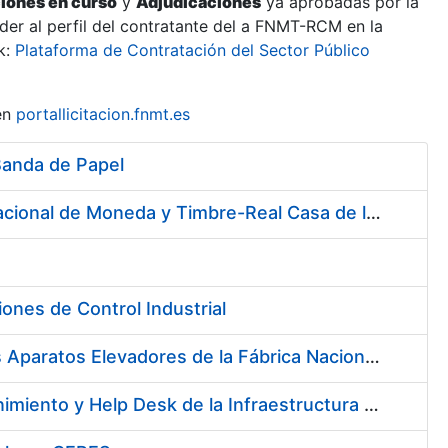
ciones en curso
y
Adjudicaciones
ya aprobadas por la
er al perfil del contratante del a FNMT-RCM en la
k:
Plataforma de Contratación del Sector Público
en
portallicitacion.fnmt.es
Banda de Papel
Contratación de Sistema de Licitación Electrónica en la Fábrica Nacional de Moneda y Timbre-Real Casa de la Moneda
ones de Control Industrial
Servicio de Mantenimiento (Preventivo, Correctivo y Legal) de los Aparatos Elevadores de la Fábrica Nacional de Moneda y Timbre-Real Casa de la Moneda en Madrid
Contratación de los Servicios de Administración, Soporte, Mantenimiento y Help Desk de la Infraestructura de la Fábrica Nacional de Moneda y Timbre-Real Casa de la Moneda