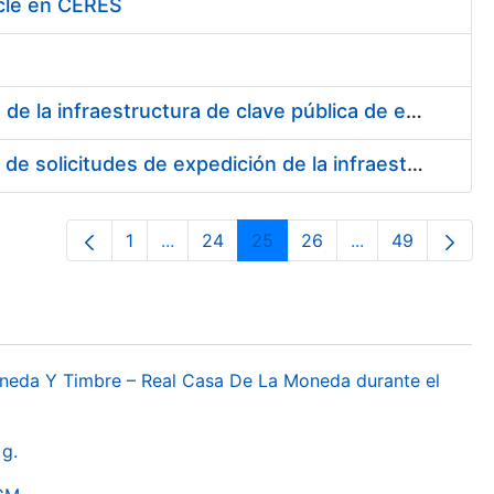
cle en CERES
Servicio de desarrollo para la solicitud de expedición y revocación de la infraestructura de clave pública de emisión de certificados SSL
Servicios de desarrollo para la validación/aceptación y revocación de solicitudes de expedición de la infraestructura de clave pública de emisión de certificados SSL
1
...
24
25
26
...
49
Páxina
Páxinas intermedias Use pestaña para 
Páxina
Páxina
Páxina
Páxinas interme
Páxina
oneda Y Timbre – Real Casa De La Moneda durante el
g.