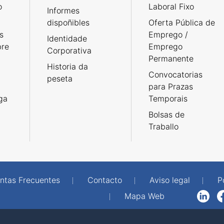
o
Laboral Fixo
Informes
dispoñibles
Oferta Pública de
s
Emprego /
Identidade
bre
Emprego
Corporativa
Permanente
Historia da
Convocatorias
peseta
para Prazas
rga
Temporais
Bolsas de
Traballo
ntas Frecuentes
Contacto
Aviso legal
P
Mapa Web
LinkedIn
Facebook
WhatsAp