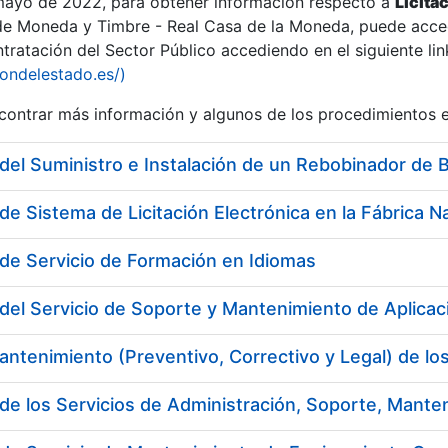
 mayo de 2022, para obtener información respecto a
Licita
de Moneda y Timbre - Real Casa de la Moneda, puede acced
ratación del Sector Público accediendo en el siguiente lin
iondelestado.es/)
ontrar más información y algunos de los procedimientos 
r
del Suministro e Instalación de un Rebobinador de 
de Servicio de Formación en Idiomas
del Servicio de Soporte y Mantenimiento de Aplicaci
tar