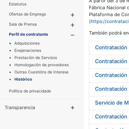
A partir del 3 de
Estatutos
Fábrica Nacional 
Plataforma de Cont
Ofertas de Emprego
Mostrar/Ocultar
(https://contratac
Sala de Prensa
Mostrar/Ocultar
También podrá enc
Perfil de contratante
Mostrar/Oculta
Adquisiciones
Contratación 
Enajenaciones
Prestación de Servizos
Homologación de provedores
Outras Cuestións de Interese
Contratación 
Histórico
Contratación 
Política de privacidade
Transparencia
Mostrar/Ocul