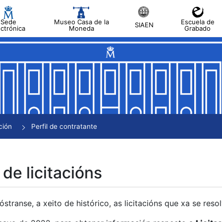
Sede
Museo Casa de la
Escuela de
SIAEN
ectrónica
Moneda
Grabado
tar
tar
tar
tar
ción
Perfil de contratante
tar
 de licitacións
transe, a xeito de histórico, as licitacións que xa se res