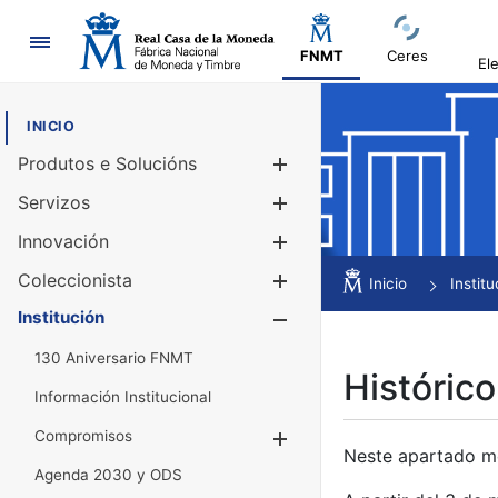
Navegación
FNMT
Ceres
El
INICIO
Produtos e Solucións
Mostrar/Ocul
Servizos
Mostrar/Ocul
Innovación
Mostrar/Ocul
Coleccionista
Mostrar/Ocul
Inicio
Institu
Institución
Mostrar/Ocul
130 Aniversario FNMT
Histórico
Información Institucional
Compromisos
Mostrar/Ocultar
Neste apartado mós
Agenda 2030 y ODS