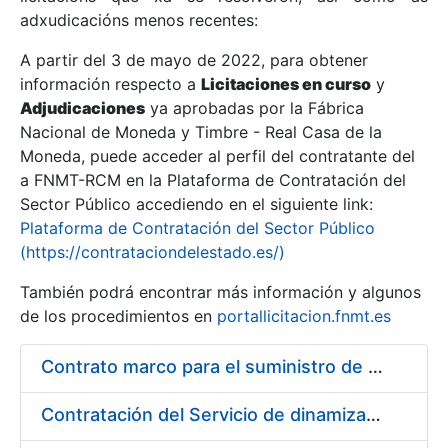
adxudicacións menos recentes:
Mostrar/Ocultar
A partir del 3 de mayo de 2022, para obtener
información respecto a
Licitaciones en curso
y
Mostrar/Ocultar
Adjudicaciones
ya aprobadas por la Fábrica
Mostrar/Ocultar
Nacional de Moneda y Timbre - Real Casa de la
Moneda, puede acceder al perfil del contratante del
a FNMT-RCM en la Plataforma de Contratación del
Sector Público accediendo en el siguiente link:
Plataforma de Contratación del Sector Público
(https://contrataciondelestado.es/)
También podrá encontrar más información y algunos
de los procedimientos en
portallicitacion.fnmt.es
Contrato marco para el suministro de ferretería
Mostrar/Ocultar
Contratación del Servicio de dinamización y fomento del uso de certificados ceres en redes sociales