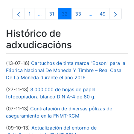
1
...
31
32
33
...
49
Páxina
Páxinas intermedias Use pestaña para na
Páxina
Páxina
Páxina
Páxinas intermedia
Páxina
Histórico de
adxudicacións
(13-07-16)
Cartuchos de tinta marca "Epson" para la
Fábrica Nacional De Moneda Y Timbre – Real Casa
De La Moneda durante el año 2016
(27-11-13)
3.000.000 de hojas de papel
fotocopiadora blanco DIN A-4 de 80 g.
(07-11-13)
Contratación de diversas pólizas de
aseguramiento en la FNMT-RCM
(09-10-13)
Actualización del entorno de