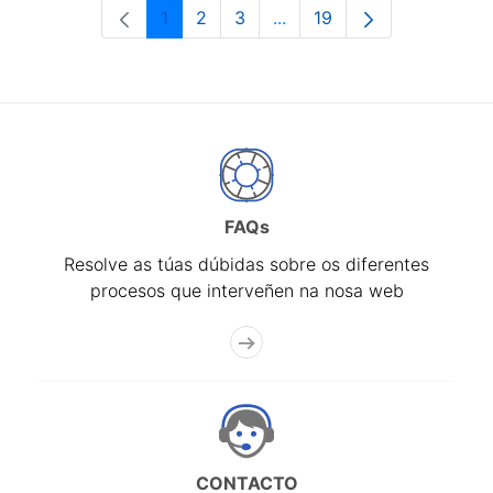
1
2
3
...
19
Páxina
Páxina
Páxina
Páxinas intermedias Use 
Páxina
FAQs
Resolve as túas dúbidas sobre os diferentes
procesos que interveñen na nosa web
CONTACTO