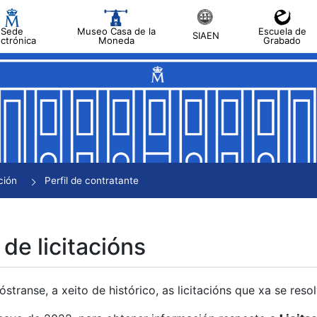
Sede
Museo Casa de la
Escuela de
SIAEN
ectrónica
Moneda
Grabado
tar
tar
tar
tar
ción
Perfil de contratante
tar
 de licitacións
transe, a xeito de histórico, as licitacións que xa se res