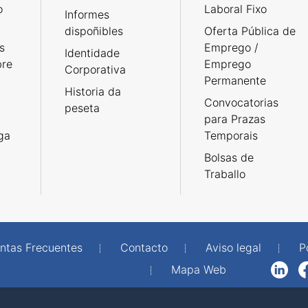
o
Laboral Fixo
Informes
dispoñibles
Oferta Pública de
s
Emprego /
Identidade
bre
Emprego
Corporativa
Permanente
Historia da
Convocatorias
peseta
para Prazas
rga
Temporais
Bolsas de
Traballo
ntas Frecuentes
Contacto
Aviso legal
P
Mapa Web
LinkedIn
Facebook
WhatsAp