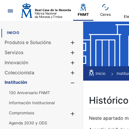
Navegación
FNMT
Ceres
El
INICIO
Produtos e Solucións
Mostrar/Ocul
Servizos
Mostrar/Ocul
Innovación
Mostrar/Ocul
Coleccionista
Mostrar/Ocul
Inicio
Institu
Institución
Mostrar/Ocul
130 Aniversario FNMT
Histórico
Información Institucional
Compromisos
Mostrar/Ocultar
Neste apartado mós
Agenda 2030 y ODS