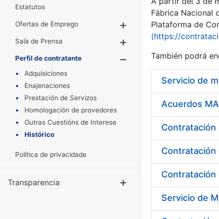
A partir del 3 de
Estatutos
Fábrica Nacional 
Plataforma de Cont
Ofertas de Emprego
Mostrar/Ocultar
(https://contratac
Sala de Prensa
Mostrar/Ocultar
También podrá enc
Perfil de contratante
Mostrar/Oculta
Adquisiciones
Servicio de 
Enajenaciones
Prestación de Servizos
Acuerdos MAR
Homologación de provedores
Outras Cuestións de Interese
Histórico
Contratación 
Política de privacidade
Contratación 
Transparencia
Mostrar/Ocul
Servicio de M