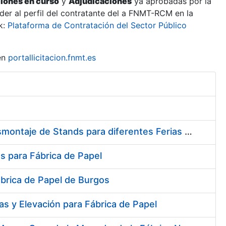
ciones en curso
y
Adjudicaciones
ya aprobadas por la
er al perfil del contratante del a FNMT-RCM en la
k:
Plataforma de Contratación del Sector Público
en
portallicitacion.fnmt.es
Contratación del Servicio de Diseño, Construcción, Montaje y Desmontaje de Stands para diferentes Ferias y Jornadas Nacionales e Internacionales
s para Fábrica de Papel
ábrica de Papel de Burgos
s y Elevación para Fábrica de Papel