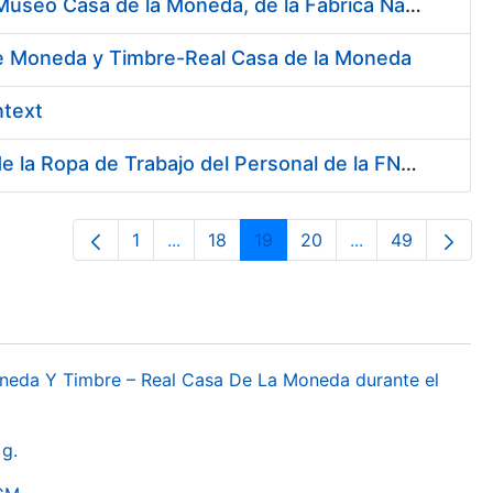
Contratación del Servicio de Atención al Público en la Tienda del Museo Casa de la Moneda, de la Fábrica Nacional de Moneda y Timbre-Real Casa de la Moneda
 de Moneda y Timbre-Real Casa de la Moneda
ntext
Servicio de Lavado, Limpieza, Descontaminación y Desinfección de la Ropa de Trabajo del Personal de la FNMT-RCM
1
...
18
19
20
...
49
Páxina
Páxinas intermedias Use pestaña para
Páxina
Páxina
Páxina
Páxinas interme
Páxina
oneda Y Timbre – Real Casa De La Moneda durante el
g.