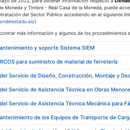
 mayo de 2022, para obtener información respecto a
Licita
de Moneda y Timbre - Real Casa de la Moneda, puede acced
ratación del Sector Público accediendo en el siguiente lin
iondelestado.es/)
ontrar más información y algunos de los procedimientos 
r
mantenimiento y soporte Sistema SIEM
COS para suministro de material de ferretería
del Servicio de Asistencia Técnica en Obras Menore
del Servicio de Asistencia Técnica Mecánica para F
tar
antenimiento de los Equipos de Transporte de Carga