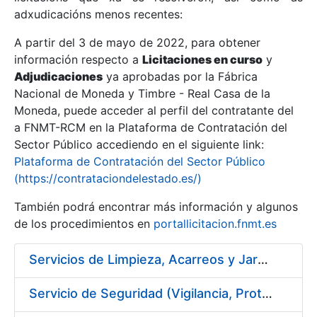
adxudicacións menos recentes:
Mostrar/Ocultar
A partir del 3 de mayo de 2022, para obtener
información respecto a
Licitaciones en curso
y
Mostrar/Ocultar
Adjudicaciones
ya aprobadas por la Fábrica
Mostrar/Ocultar
Nacional de Moneda y Timbre - Real Casa de la
Moneda, puede acceder al perfil del contratante del
a FNMT-RCM en la Plataforma de Contratación del
Sector Público accediendo en el siguiente link:
Plataforma de Contratación del Sector Público
(https://contrataciondelestado.es/)
También podrá encontrar más información y algunos
de los procedimientos en
portallicitacion.fnmt.es
Servicios de Limpieza, Acarreos y Jardinería para la Fábrica Nacional de Moneda y Timbre – Real Casa de Moneda
Mostrar/Ocultar
Servicio de Seguridad (Vigilancia, Protección y Control) en los Centros de la FNMT-RCM en Madrid