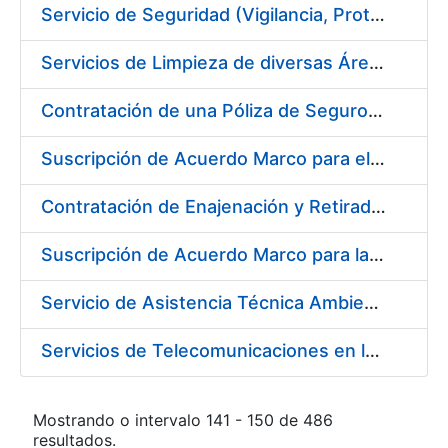
Servicio de Seguridad (Vigilancia, Protección y Control) en los Centros de la FNMT-RCM en Burgos
Servicios de Limpieza de diversas Áreas y Edificios de la Fábrica, Servicio de Acarreo de Mobiliario y Enseres y Mantenimiento de las Zonas Ajardinadas, para la Fábrica de Papel de Burgos de la Fábrica Nacional de Moneda y Timbre – Real Casa de Moneda
Contratación de una Póliza de Seguro Colectivo de Asistencia Sanitaria
Suscripción de Acuerdo Marco para el Servicio de Visitas a Oficinas de Registro
Contratación de Enajenación y Retirada de Recortes Sobrantes y Desperdicios de Papel Impreso y No Impreso durante el año 2019
Suscripción de Acuerdo Marco para la Contratación de Fabricación de Piezas
Servicio de Asistencia Técnica Ambiental en la FNMT-RCM Burgos
Servicios de Telecomunicaciones en la Fábrica Nacional de Moneda y Timbre - Real Casa de la Moneda
Mostrando o intervalo 141 - 150 de 486
resultados.