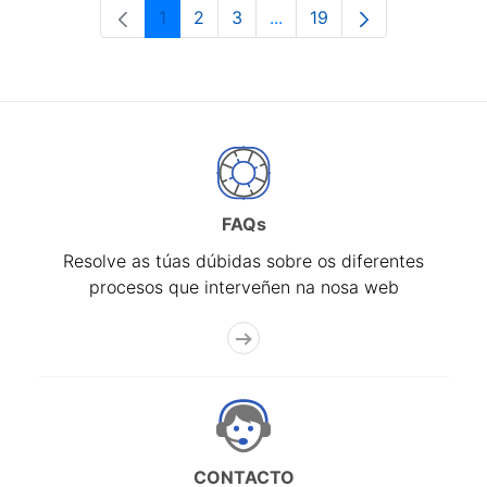
1
2
3
...
19
Páxina
Páxina
Páxina
Páxinas intermedias Use 
Páxina
FAQs
Resolve as túas dúbidas sobre os diferentes
procesos que interveñen na nosa web
CONTACTO