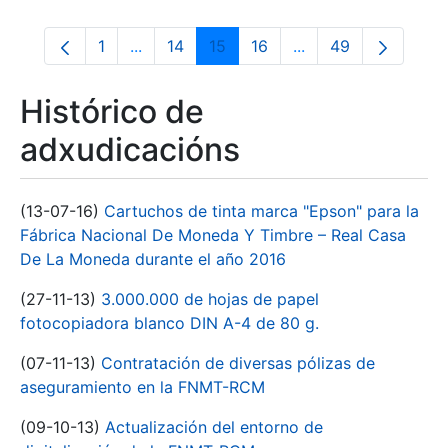
1
...
14
15
16
...
49
Páxina
Páxinas intermedias Use pestaña para na
Páxina
Páxina
Páxina
Páxinas intermedia
Páxina
Histórico de
adxudicacións
(13-07-16)
Cartuchos de tinta marca "Epson" para la
Fábrica Nacional De Moneda Y Timbre – Real Casa
De La Moneda durante el año 2016
(27-11-13)
3.000.000 de hojas de papel
fotocopiadora blanco DIN A-4 de 80 g.
(07-11-13)
Contratación de diversas pólizas de
aseguramiento en la FNMT-RCM
(09-10-13)
Actualización del entorno de