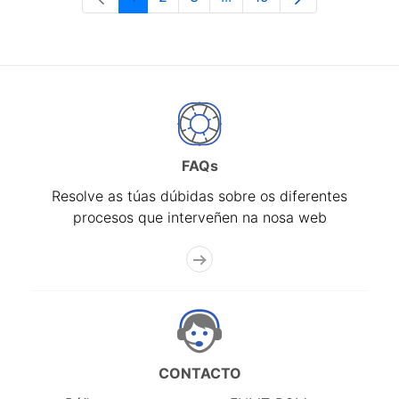
Páxina
Páxina
Páxina
Páxinas intermedias Use 
Páxina
FAQs
Resolve as túas dúbidas sobre os diferentes
procesos que interveñen na nosa web
CONTACTO