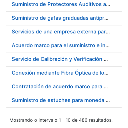
Suministro de Protectores Auditivos a medida para las personas trabajadoras de los Centros de Trabajo de Madrid y Burgos
Suministro de gafas graduadas antiproyecciones para los trabajadores de la FNMT-RCM en los centros de trabajo de Madrid y Burgos
Servicios de una empresa externa para el asesoramiento y resolución de los recursos de alzada que se presentan relacionados con procesos de selección para la FNMT-RCM
Acuerdo marco para el suministro e instalación de persianas, estores y otros complementos
Servicio de Calibración y Verificación Externa de los Equipos de Medición del Servicio de Prevención de la FNMT-RCM
Conexión mediante Fibra Óptica de los Centros de Proceso de Datos (CPDs) de las sedes de la FNMT-RCM de Burgos y Madrid
Contratación de acuerdo marco para el Suministro de Material de Electricidad para la Fábrica Nacional de Moneda y Timbre-Real Casa de la Moneda en su centro de trabajo de Burgos
Suministro de estuches para moneda de 30 €
Mostrando o intervalo 1 - 10 de 486 resultados.