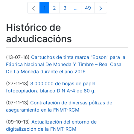
1
2
3
...
49
Páxina
Páxina
Páxina
Páxinas intermedias Use 
Páxina
Histórico de
adxudicacións
(13-07-16)
Cartuchos de tinta marca "Epson" para la
Fábrica Nacional De Moneda Y Timbre – Real Casa
De La Moneda durante el año 2016
(27-11-13)
3.000.000 de hojas de papel
fotocopiadora blanco DIN A-4 de 80 g.
(07-11-13)
Contratación de diversas pólizas de
aseguramiento en la FNMT-RCM
(09-10-13)
Actualización del entorno de
digitalización de la FNMT-RCM