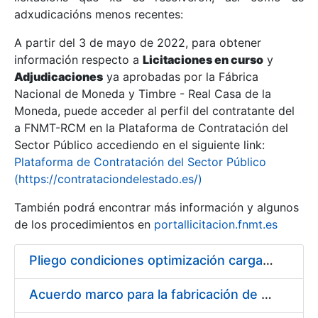
adxudicacións menos recentes:
Mostrar/Ocultar
A partir del 3 de mayo de 2022, para obtener
información respecto a
Licitaciones en curso
y
Mostrar/Ocultar
Adjudicaciones
ya aprobadas por la Fábrica
Mostrar/Ocultar
Nacional de Moneda y Timbre - Real Casa de la
Moneda, puede acceder al perfil del contratante del
a FNMT-RCM en la Plataforma de Contratación del
Sector Público accediendo en el siguiente link:
Plataforma de Contratación del Sector Público
(https://contrataciondelestado.es/)
También podrá encontrar más información y algunos
de los procedimientos en
portallicitacion.fnmt.es
Pliego condiciones optimización cargas compras firmado
Mostrar/Ocultar
Acuerdo marco para la fabricación de piezas