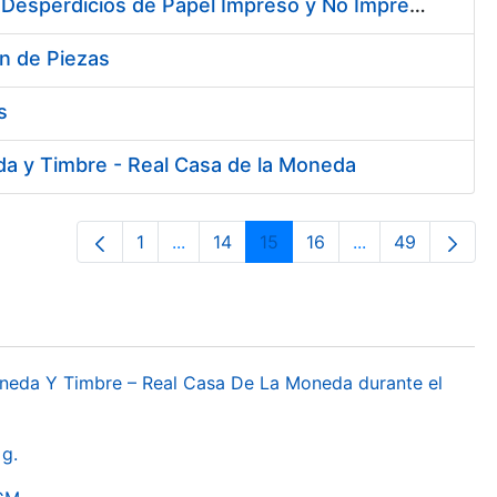
Contratación de Enajenación y Retirada de Recortes Sobrantes y Desperdicios de Papel Impreso y No Impreso durante el año 2019
ón de Piezas
s
da y Timbre - Real Casa de la Moneda
1
...
14
15
16
...
49
Páxina
Páxinas intermedias Use pestaña para
Páxina
Páxina
Páxina
Páxinas interme
Páxina
oneda Y Timbre – Real Casa De La Moneda durante el
g.