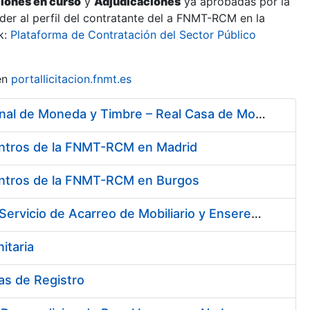
ciones en curso
y
Adjudicaciones
ya aprobadas por la
er al perfil del contratante del a FNMT-RCM en la
k:
Plataforma de Contratación del Sector Público
en
portallicitacion.fnmt.es
Servicios de Limpieza, Acarreos y Jardinería para la Fábrica Nacional de Moneda y Timbre – Real Casa de Moneda
 Centros de la FNMT-RCM en Madrid
 Centros de la FNMT-RCM en Burgos
Servicios de Limpieza de diversas Áreas y Edificios de la Fábrica, Servicio de Acarreo de Mobiliario y Enseres y Mantenimiento de las Zonas Ajardinadas, para la Fábrica de Papel de Burgos de la Fábrica Nacional de Moneda y Timbre – Real Casa de Moneda
itaria
nas de Registro