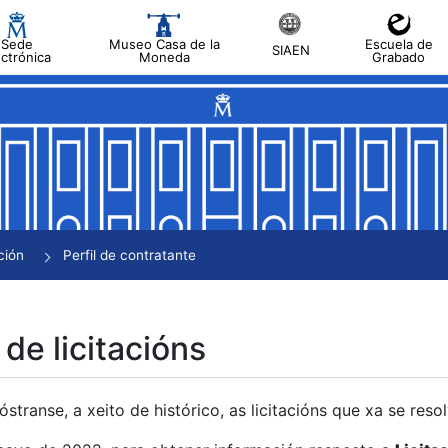
Sede
Museo Casa de la
Escuela de
SIAEN
ectrónica
Moneda
Grabado
tar
tar
tar
tar
ción
Perfil de contratante
tar
 de licitacións
transe, a xeito de histórico, as licitacións que xa se res