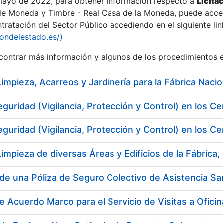
 mayo de 2022, para obtener información respecto a
Licita
de Moneda y Timbre - Real Casa de la Moneda, puede acced
ratación del Sector Público accediendo en el siguiente lin
iondelestado.es/)
ontrar más información y algunos de los procedimientos 
r
eguridad (Vigilancia, Protección y Control) en los
eguridad (Vigilancia, Protección y Control) en los
de una Póliza de Seguro Colectivo de Asistencia San
tar
e Acuerdo Marco para el Servicio de Visitas a Ofici