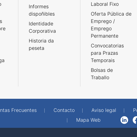
o
Laboral Fixo
Informes
dispoñibles
Oferta Pública de
s
Emprego /
Identidade
bre
Emprego
Corporativa
Permanente
Historia da
Convocatorias
peseta
para Prazas
rga
Temporais
Bolsas de
Traballo
ntas Frecuentes
Contacto
Aviso legal
P
Mapa Web
LinkedIn
Facebook
WhatsAp