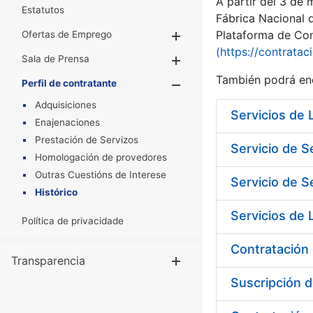
A partir del 3 de
Estatutos
Fábrica Nacional 
Plataforma de Cont
Ofertas de Emprego
Mostrar/Ocultar
(https://contratac
Sala de Prensa
Mostrar/Ocultar
También podrá enc
Perfil de contratante
Mostrar/Oculta
Adquisiciones
Enajenaciones
Prestación de Servizos
Servicio de S
Homologación de provedores
Outras Cuestións de Interese
Servicio de S
Histórico
Política de privacidade
Contratación 
Transparencia
Mostrar/Ocul
Suscripción d