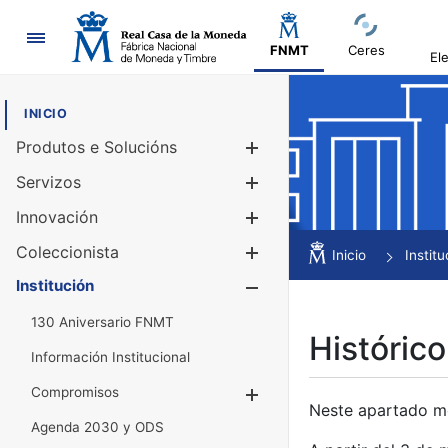
Navegación
FNMT
Ceres
El
INICIO
Produtos e Solucións
Mostrar/Ocul
Servizos
Mostrar/Ocul
Innovación
Mostrar/Ocul
Coleccionista
Mostrar/Ocul
Inicio
Institu
Institución
Mostrar/Ocul
130 Aniversario FNMT
Histórico
Información Institucional
Compromisos
Mostrar/Ocultar
Neste apartado mós
Agenda 2030 y ODS