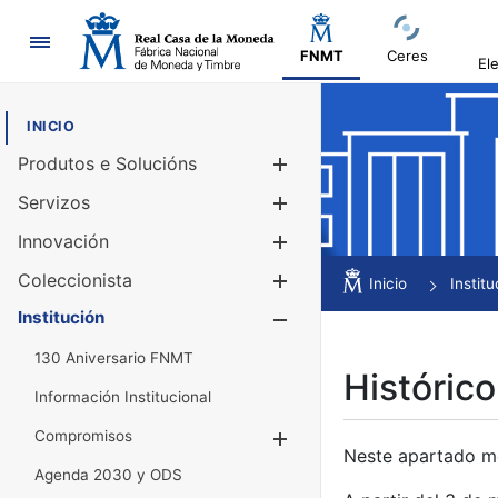
Navegación
FNMT
Ceres
El
INICIO
Produtos e Solucións
Mostrar/Ocul
Servizos
Mostrar/Ocul
Innovación
Mostrar/Ocul
Coleccionista
Mostrar/Ocul
Inicio
Institu
Institución
Mostrar/Ocul
130 Aniversario FNMT
Histórico
Información Institucional
Compromisos
Mostrar/Ocultar
Neste apartado mós
Agenda 2030 y ODS