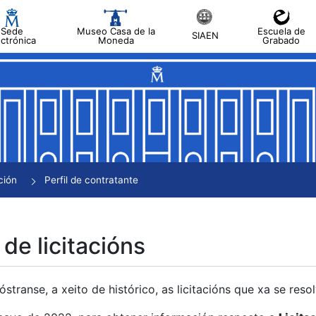
Sede
Museo Casa de la
Escuela de
SIAEN
ectrónica
Moneda
Grabado
tar
tar
tar
tar
ción
Perfil de contratante
tar
 de licitacións
transe, a xeito de histórico, as licitacións que xa se res