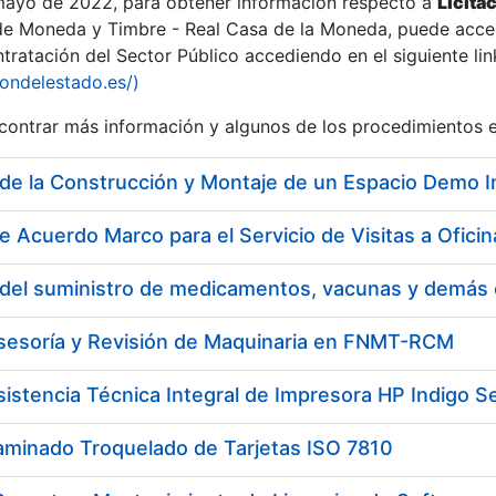
 mayo de 2022, para obtener información respecto a
Licita
de Moneda y Timbre - Real Casa de la Moneda, puede acced
ratación del Sector Público accediendo en el siguiente lin
iondelestado.es/)
ontrar más información y algunos de los procedimientos 
r
e Acuerdo Marco para el Servicio de Visitas a Ofi
Asesoría y Revisión de Maquinaria en FNMT-RCM
sistencia Técnica Integral de Impresora HP Indigo Se
tar
aminado Troquelado de Tarjetas ISO 7810