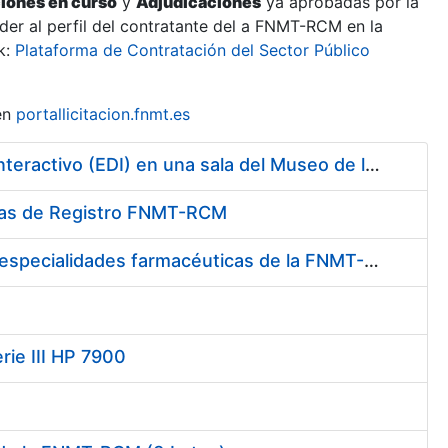
ciones en curso
y
Adjudicaciones
ya aprobadas por la
er al perfil del contratante del a FNMT-RCM en la
k:
Plataforma de Contratación del Sector Público
en
portallicitacion.fnmt.es
Contratación de la Construcción y Montaje de un Espacio Demo Interactivo (EDI) en una sala del Museo de la Fábrica Nacional de Moneda y Timbre-Real Casa de la Moneda en Madrid
cinas de Registro FNMT-RCM
Contratación del suministro de medicamentos, vacunas y demás especialidades farmacéuticas de la FNMT-RCM
rie III HP 7900