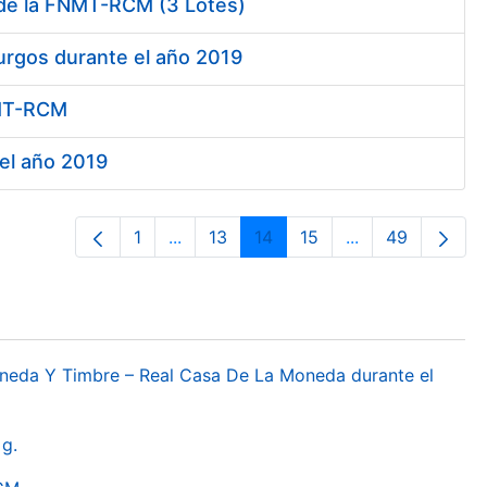
 de la FNMT-RCM (3 Lotes)
urgos durante el año 2019
FNMT-RCM
 el año 2019
1
...
13
14
15
...
49
Páxina
Páxinas intermedias Use pestaña para
Páxina
Páxina
Páxina
Páxinas interme
Páxina
oneda Y Timbre – Real Casa De La Moneda durante el
g.