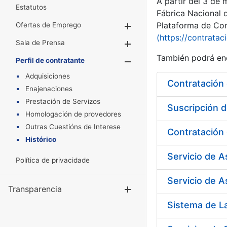
A partir del 3 de
Estatutos
Fábrica Nacional 
Plataforma de Cont
Ofertas de Emprego
Mostrar/Ocultar
(https://contratac
Sala de Prensa
Mostrar/Ocultar
También podrá enc
Perfil de contratante
Mostrar/Oculta
Adquisiciones
Enajenaciones
Prestación de Servizos
Suscripción d
Homologación de provedores
Outras Cuestións de Interese
Histórico
Servicio de 
Política de privacidade
Servicio de A
Transparencia
Mostrar/Ocul
Sistema de L