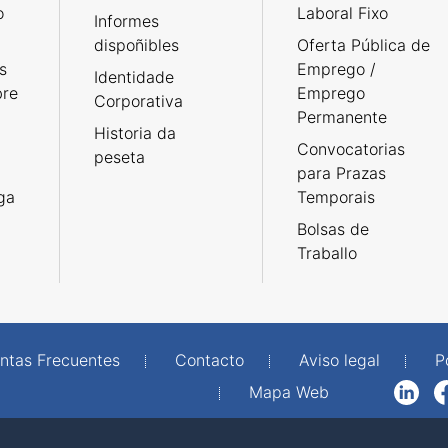
o
Laboral Fixo
Informes
dispoñibles
Oferta Pública de
s
Emprego /
Identidade
bre
Emprego
Corporativa
Permanente
Historia da
Convocatorias
peseta
para Prazas
rga
Temporais
Bolsas de
Traballo
ntas Frecuentes
Contacto
Aviso legal
P
Mapa Web
LinkedIn
Facebook
WhatsAp