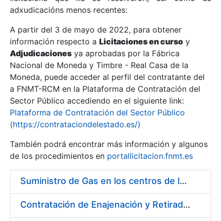
adxudicacións menos recentes:
Mostrar/Ocultar
A partir del 3 de mayo de 2022, para obtener
información respecto a
Licitaciones en curso
y
Mostrar/Ocultar
Adjudicaciones
ya aprobadas por la Fábrica
Mostrar/Ocultar
Nacional de Moneda y Timbre - Real Casa de la
Moneda, puede acceder al perfil del contratante del
a FNMT-RCM en la Plataforma de Contratación del
Sector Público accediendo en el siguiente link:
Plataforma de Contratación del Sector Público
(https://contrataciondelestado.es/)
También podrá encontrar más información y algunos
de los procedimientos en
portallicitacion.fnmt.es
Suministro de Gas en los centros de la FNMT-RCM de Madrid y Burgos, durante el año 2020
Mostrar/Ocultar
Contratación de Enajenación y Retirada de Recortes Sobrantes y Desperdicios de Papel Impreso y no Impreso durante el Año 2020