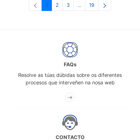
1
2
3
...
19
Páxina
Páxina
Páxina
Páxinas intermedias Use 
Páxina
FAQs
Resolve as túas dúbidas sobre os diferentes
procesos que interveñen na nosa web
CONTACTO