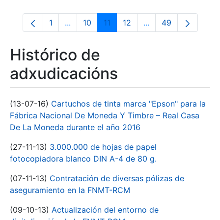
1
...
10
11
12
...
49
Páxina
Páxinas intermedias Use pestaña para na
Páxina
Páxina
Páxina
Páxinas intermedias
Páxina
Histórico de
adxudicacións
(13-07-16)
Cartuchos de tinta marca "Epson" para la
Fábrica Nacional De Moneda Y Timbre – Real Casa
De La Moneda durante el año 2016
(27-11-13)
3.000.000 de hojas de papel
fotocopiadora blanco DIN A-4 de 80 g.
(07-11-13)
Contratación de diversas pólizas de
aseguramiento en la FNMT-RCM
(09-10-13)
Actualización del entorno de