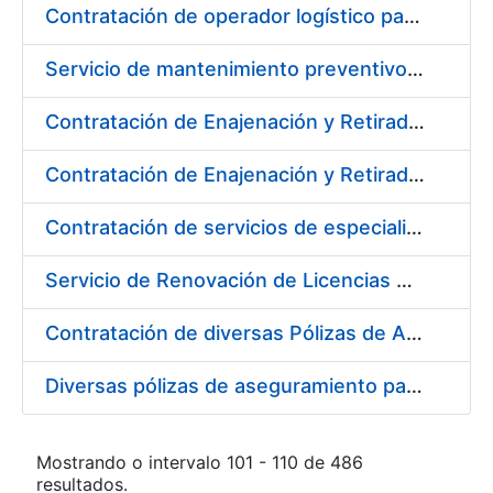
Contratación de operador logístico para distintos servicios de transporte de seguridad de mercancías de la Fábrica Nacional de Moneda y Timbre - Real Casa de la Moneda
Servicio de mantenimiento preventivo de la instalación del sistema centralizado de recogida de papelote de timbre e imprenta
Contratación de Enajenación y Retirada de Residuos de PVC, Policarbonato y Plásticos durante el año 2020
Contratación de Enajenación y Retirada de Chatarra de Hierro, Acero y Chapa de la RCM-FNMT
Contratación de servicios de especialistas técnicos en prevención y extinción de incendios para los centros de Madrid y Burgos de la FNMT-RCM
Servicio de Renovación de Licencias Adobe
Contratación de diversas Pólizas de Aseguramiento para la Fábrica Nacional de Moneda y Timbre - Real Casa de la Moneda
Diversas pólizas de aseguramiento para la Fábrica Nacional de Moneda y Timbre - Real Casa de la Moneda
Mostrando o intervalo 101 - 110 de 486
resultados.