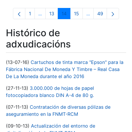
1
...
13
14
15
...
49
Páxina
Páxinas intermedias Use pestaña para na
Páxina
Páxina
Páxina
Páxinas intermedia
Páxina
Histórico de
adxudicacións
(13-07-16)
Cartuchos de tinta marca "Epson" para la
Fábrica Nacional De Moneda Y Timbre – Real Casa
De La Moneda durante el año 2016
(27-11-13)
3.000.000 de hojas de papel
fotocopiadora blanco DIN A-4 de 80 g.
(07-11-13)
Contratación de diversas pólizas de
aseguramiento en la FNMT-RCM
(09-10-13)
Actualización del entorno de