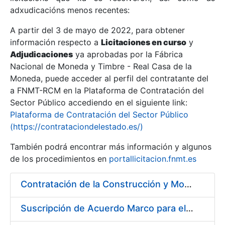
adxudicacións menos recentes:
Mostrar/Ocultar
A partir del 3 de mayo de 2022, para obtener
información respecto a
Licitaciones en curso
y
Mostrar/Ocultar
Adjudicaciones
ya aprobadas por la Fábrica
Mostrar/Ocultar
Nacional de Moneda y Timbre - Real Casa de la
Moneda, puede acceder al perfil del contratante del
a FNMT-RCM en la Plataforma de Contratación del
Sector Público accediendo en el siguiente link:
Plataforma de Contratación del Sector Público
(https://contrataciondelestado.es/)
También podrá encontrar más información y algunos
de los procedimientos en
portallicitacion.fnmt.es
Contratación de la Construcción y Montaje de un Espacio Demo Interactivo (EDI) en una sala del Museo de la Fábrica Nacional de Moneda y Timbre-Real Casa de la Moneda en Madrid
Mostrar/Ocultar
Suscripción de Acuerdo Marco para el Servicio de Visitas a Oficinas de Registro FNMT-RCM