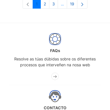
1
2
3
...
19
Páxina
Páxina
Páxina
Páxinas intermedias Use 
Páxina
FAQs
Resolve as túas dúbidas sobre os diferentes
procesos que interveñen na nosa web
CONTACTO