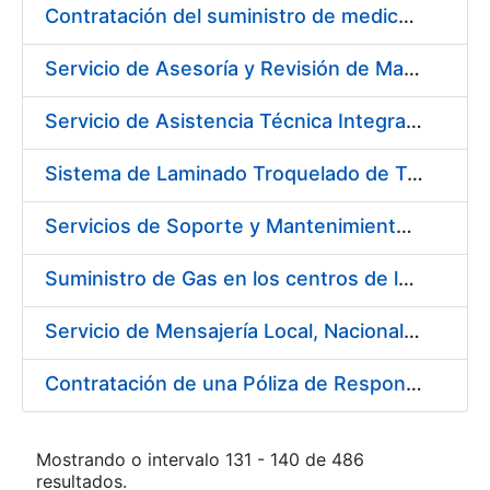
Contratación del suministro de medicamentos, vacunas y demás especialidades farmacéuticas de la FNMT-RCM
Servicio de Asesoría y Revisión de Maquinaria en FNMT-RCM
Servicio de Asistencia Técnica Integral de Impresora HP Indigo Serie III HP 7900
Sistema de Laminado Troquelado de Tarjetas ISO 7810
Servicios de Soporte y Mantenimiento de Licencias de Software de la FNMT-RCM (3 Lotes)
Suministro de Gas en los centros de la FNMT-RCM de Madrid y Burgos durante el año 2019
Servicio de Mensajería Local, Nacional e Internacional para la FNMT-RCM
Contratación de una Póliza de Responsabilidad Civil General para el año 2019
Mostrando o intervalo 131 - 140 de 486
resultados.