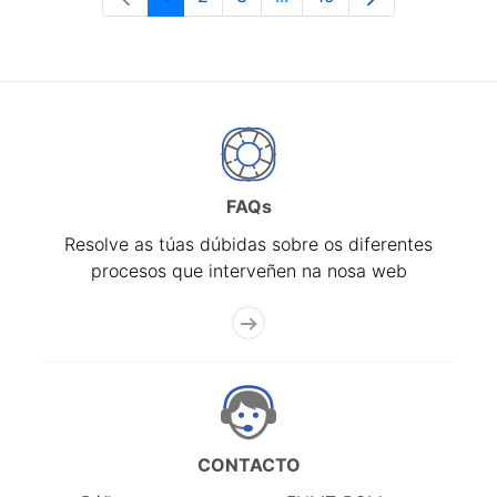
Páxina
Páxina
Páxina
Páxinas intermedias Use 
Páxina
FAQs
Resolve as túas dúbidas sobre os diferentes
procesos que interveñen na nosa web
CONTACTO