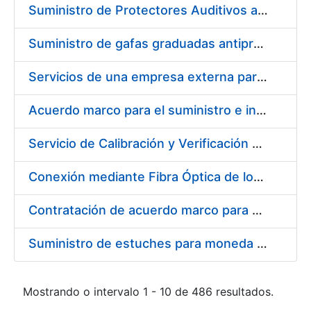
Suministro de Protectores Auditivos a medida para las personas trabajadoras de los Centros de Trabajo de Madrid y Burgos
Suministro de gafas graduadas antiproyecciones para los trabajadores de la FNMT-RCM en los centros de trabajo de Madrid y Burgos
Servicios de una empresa externa para el asesoramiento y resolución de los recursos de alzada que se presentan relacionados con procesos de selección para la FNMT-RCM
Acuerdo marco para el suministro e instalación de persianas, estores y otros complementos
Servicio de Calibración y Verificación Externa de los Equipos de Medición del Servicio de Prevención de la FNMT-RCM
Conexión mediante Fibra Óptica de los Centros de Proceso de Datos (CPDs) de las sedes de la FNMT-RCM de Burgos y Madrid
Contratación de acuerdo marco para el Suministro de Material de Electricidad para la Fábrica Nacional de Moneda y Timbre-Real Casa de la Moneda en su centro de trabajo de Burgos
Suministro de estuches para moneda de 30 €
Mostrando o intervalo 1 - 10 de 486 resultados.