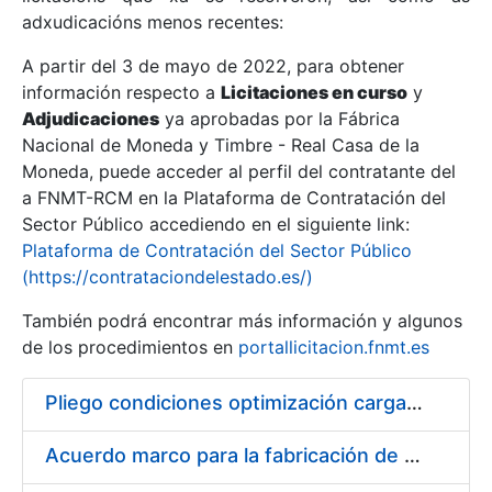
adxudicacións menos recentes:
Mostrar/Ocultar
A partir del 3 de mayo de 2022, para obtener
información respecto a
Licitaciones en curso
y
Mostrar/Ocultar
Adjudicaciones
ya aprobadas por la Fábrica
Mostrar/Ocultar
Nacional de Moneda y Timbre - Real Casa de la
Moneda, puede acceder al perfil del contratante del
a FNMT-RCM en la Plataforma de Contratación del
Sector Público accediendo en el siguiente link:
Plataforma de Contratación del Sector Público
(https://contrataciondelestado.es/)
También podrá encontrar más información y algunos
de los procedimientos en
portallicitacion.fnmt.es
Pliego condiciones optimización cargas compras firmado
Mostrar/Ocultar
Acuerdo marco para la fabricación de piezas