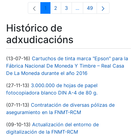
1
2
3
...
49
Páxina
Páxina
Páxina
Páxinas intermedias Use 
Páxina
Histórico de
adxudicacións
(13-07-16)
Cartuchos de tinta marca "Epson" para la
Fábrica Nacional De Moneda Y Timbre – Real Casa
De La Moneda durante el año 2016
(27-11-13)
3.000.000 de hojas de papel
fotocopiadora blanco DIN A-4 de 80 g.
(07-11-13)
Contratación de diversas pólizas de
aseguramiento en la FNMT-RCM
(09-10-13)
Actualización del entorno de
digitalización de la FNMT-RCM