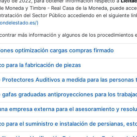
 mayo de 2022, para obtener información respecto a
Licita
de Moneda y Timbre - Real Casa de la Moneda, puede acced
ratación del Sector Público accediendo en el siguiente lin
iondelestado.es/)
ontrar más información y algunos de los procedimientos 
r
iones optimización cargas compras firmado
 para la fabricación de piezas
tar
 para el suministro e instalación de persianas, es