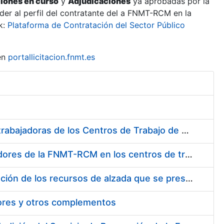
ciones en curso
y
Adjudicaciones
ya aprobadas por la
er al perfil del contratante del a FNMT-RCM en la
k:
Plataforma de Contratación del Sector Público
en
portallicitacion.fnmt.es
Suministro de Protectores Auditivos a medida para las personas trabajadoras de los Centros de Trabajo de Madrid y Burgos
Suministro de gafas graduadas antiproyecciones para los trabajadores de la FNMT-RCM en los centros de trabajo de Madrid y Burgos
Servicios de una empresa externa para el asesoramiento y resolución de los recursos de alzada que se presentan relacionados con procesos de selección para la FNMT-RCM
tores y otros complementos