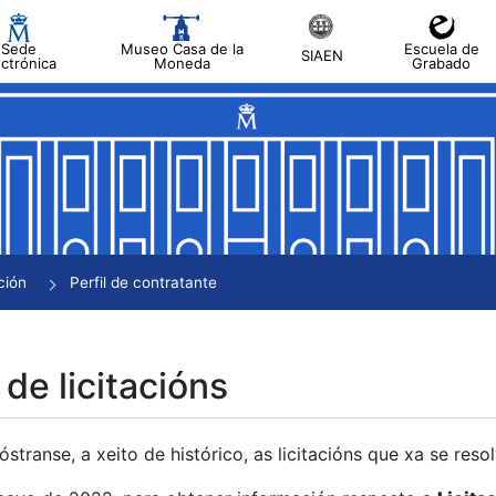
Sede
Museo Casa de la
Escuela de
SIAEN
ectrónica
Moneda
Grabado
tar
tar
tar
tar
ción
Perfil de contratante
tar
 de licitacións
transe, a xeito de histórico, as licitacións que xa se res