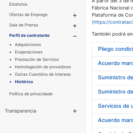
A partir del 3 de
Estatutos
Fábrica Nacional 
Plataforma de Cont
Ofertas de Emprego
Mostrar/Ocultar
(https://contratac
Sala de Prensa
Mostrar/Ocultar
También podrá enc
Perfil de contratante
Mostrar/Oculta
Adquisiciones
Pliego condic
Enajenaciones
Prestación de Servizos
Acuerdo marco
Homologación de provedores
Outras Cuestións de Interese
Histórico
Política de privacidade
Transparencia
Mostrar/Ocul
Acuerdo marco