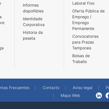
o
Laboral Fixo
Informes
dispoñibles
Oferta Pública de
s
Emprego /
Identidade
bre
Emprego
Corporativa
Permanente
Historia da
Convocatorias
peseta
para Prazas
rga
Temporais
Bolsas de
Traballo
ntas Frecuentes
Contacto
Aviso legal
P
Mapa Web
LinkedIn
Facebook
WhatsAp