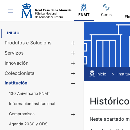
Navegación
FNMT
Ceres
El
INICIO
Produtos e Solucións
Mostrar/Ocul
Servizos
Mostrar/Ocul
Innovación
Mostrar/Ocul
Coleccionista
Mostrar/Ocul
Inicio
Institu
Institución
Mostrar/Ocul
130 Aniversario FNMT
Histórico
Información Institucional
Compromisos
Mostrar/Ocultar
Neste apartado mós
Agenda 2030 y ODS