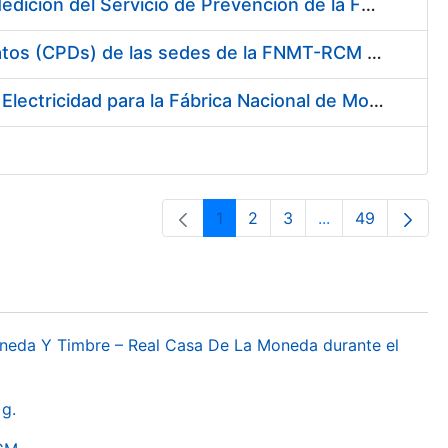
Servicio de Calibración y Verificación Externa de los Equipos de Medición del Servicio de Prevención de la FNMT-RCM
Conexión mediante Fibra Óptica de los Centros de Proceso de Datos (CPDs) de las sedes de la FNMT-RCM de Burgos y Madrid
Contratación de acuerdo marco para el Suministro de Material de Electricidad para la Fábrica Nacional de Moneda y Timbre-Real Casa de la Moneda en su centro de trabajo de Burgos
1
2
3
...
49
Páxina
Páxina
Páxina
Páxinas interme
Páxina
oneda Y Timbre – Real Casa De La Moneda durante el
g.