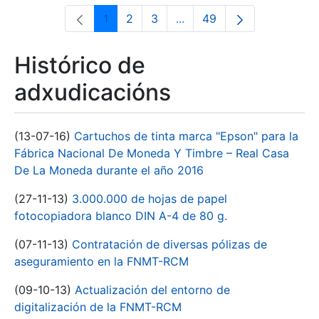
1
2
3
...
49
Páxina
Páxina
Páxina
Páxinas intermedias Use 
Páxina
Histórico de
adxudicacións
(13-07-16)
Cartuchos de tinta marca "Epson" para la
Fábrica Nacional De Moneda Y Timbre – Real Casa
De La Moneda durante el año 2016
(27-11-13)
3.000.000 de hojas de papel
fotocopiadora blanco DIN A-4 de 80 g.
(07-11-13)
Contratación de diversas pólizas de
aseguramiento en la FNMT-RCM
(09-10-13)
Actualización del entorno de
digitalización de la FNMT-RCM