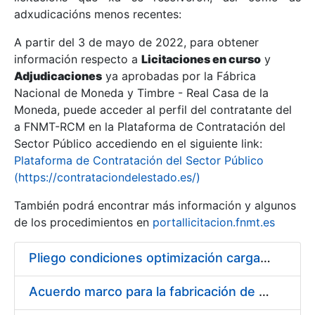
adxudicacións menos recentes:
Mostrar/Ocultar
A partir del 3 de mayo de 2022, para obtener
información respecto a
Licitaciones en curso
y
Mostrar/Ocultar
Adjudicaciones
ya aprobadas por la Fábrica
Mostrar/Ocultar
Nacional de Moneda y Timbre - Real Casa de la
Moneda, puede acceder al perfil del contratante del
a FNMT-RCM en la Plataforma de Contratación del
Sector Público accediendo en el siguiente link:
Plataforma de Contratación del Sector Público
(https://contrataciondelestado.es/)
También podrá encontrar más información y algunos
de los procedimientos en
portallicitacion.fnmt.es
Pliego condiciones optimización cargas compras firmado
Mostrar/Ocultar
Acuerdo marco para la fabricación de piezas