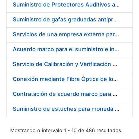
Suministro de Protectores Auditivos a medida para las personas trabajadoras de los Centros de Trabajo de Madrid y Burgos
Suministro de gafas graduadas antiproyecciones para los trabajadores de la FNMT-RCM en los centros de trabajo de Madrid y Burgos
Servicios de una empresa externa para el asesoramiento y resolución de los recursos de alzada que se presentan relacionados con procesos de selección para la FNMT-RCM
Acuerdo marco para el suministro e instalación de persianas, estores y otros complementos
Servicio de Calibración y Verificación Externa de los Equipos de Medición del Servicio de Prevención de la FNMT-RCM
Conexión mediante Fibra Óptica de los Centros de Proceso de Datos (CPDs) de las sedes de la FNMT-RCM de Burgos y Madrid
Contratación de acuerdo marco para el Suministro de Material de Electricidad para la Fábrica Nacional de Moneda y Timbre-Real Casa de la Moneda en su centro de trabajo de Burgos
Suministro de estuches para moneda de 30 €
Mostrando o intervalo 1 - 10 de 486 resultados.