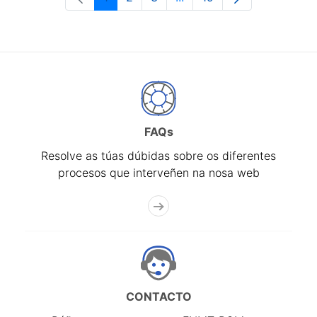
Páxina
Páxina
Páxina
Páxinas intermedias Use 
Páxina
FAQs
Resolve as túas dúbidas sobre os diferentes
procesos que interveñen na nosa web
CONTACTO