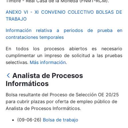
Timbre - Real Casa de la Moneda (FNMT-RCM).
ANEXO VI - XI CONVENIO COLECTIVO BOLSAS DE
Mostrar/Ocultar
TRABAJO
Información relativa a periodos de prueba en
contrataciones temporales
En todos los procesos abiertos es necesario
cumplimentar un impreso de solicitud a las pruebas
selectivas.
Más información
.
Analista de Procesos
Mostrar/Ocultar
Informáticos
Mostrar/Ocultar
Bolsa resultante del Proceso de Selección OE 20/25
para cubrir plazas por oferta de empleo público de
Analista de Procesos Informáticos.
Mostrar/Ocultar
(09-06-26)
Bolsa de trabajo