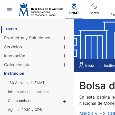
Navegación
FNMT
Ceres
El
INICIO
Productos y Soluciones
Mostrar/Ocul
Servicios
Mostrar/Ocul
Innovación
Mostrar/Ocul
Coleccionista
Mostrar/Ocul
Inicio
Institu
Institución
Mostrar/Ocul
Bolsa 
130 Aniversario FNMT
Información institucional
En esta página s
Compromisos
Mostrar/Ocultar
Nacional de Mone
Agenda 2030 y ODS
ANEXO VI - XI 