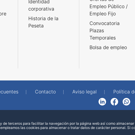
Identidad
Empleo Público /
corporativa
bre
Empleo Fijo
Historia de la
Convocatoria
Peseta
Plazas
Temporales
Bolsa de empleo
ecuentes
Contacto
Aviso legal
Política 
LinkedIn
Facebook
WhatsApp
 de terceros para facilitar la navegación por la página web así como almacenar 
 empleamos las cookies para almacenar o tratar datos de carácter personal. Si 