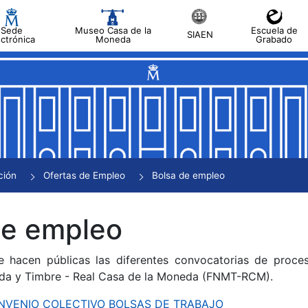
Sede
Museo Casa de la
Escuela de
SIAEN
ectrónica
Moneda
Grabado
tar
tar
tar
tar
ción
Ofertas de Empleo
Bolsa de empleo
tar
de empleo
e hacen públicas las diferentes convocatorias de proces
da y Timbre - Real Casa de la Moneda (FNMT-RCM).
CONVENIO COLECTIVO BOLSAS DE TRABAJO