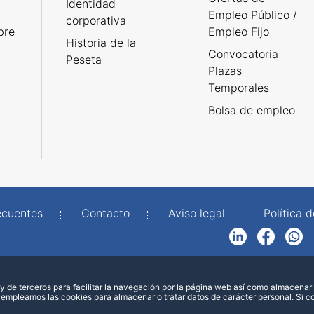
Identidad
Empleo Público /
corporativa
bre
Empleo Fijo
Historia de la
Convocatoria
Peseta
Plazas
Temporales
Bolsa de empleo
ecuentes
Contacto
Aviso legal
Política 
LinkedIn
Facebook
WhatsApp
 de terceros para facilitar la navegación por la página web así como almacenar 
 empleamos las cookies para almacenar o tratar datos de carácter personal. Si 