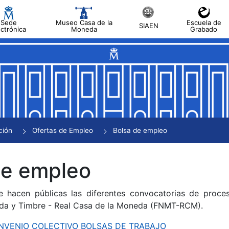
Sede
Museo Casa de la
Escuela de
SIAEN
ectrónica
Moneda
Grabado
tar
tar
tar
tar
ción
Ofertas de Empleo
Bolsa de empleo
tar
de empleo
e hacen públicas las diferentes convocatorias de proces
da y Timbre - Real Casa de la Moneda (FNMT-RCM).
CONVENIO COLECTIVO BOLSAS DE TRABAJO