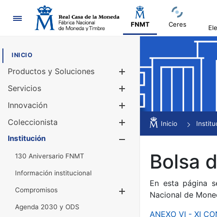
Navegación
FNMT
Ceres
El
INICIO
Productos y Soluciones
Mostrar/Ocul
Servicios
Mostrar/Ocul
Innovación
Mostrar/Ocul
Coleccionista
Mostrar/Ocul
Inicio
Institu
Institución
Mostrar/Ocul
Bolsa 
130 Aniversario FNMT
Información institucional
En esta página s
Compromisos
Mostrar/Ocultar
Nacional de Mone
Agenda 2030 y ODS
ANEXO VI - XI 