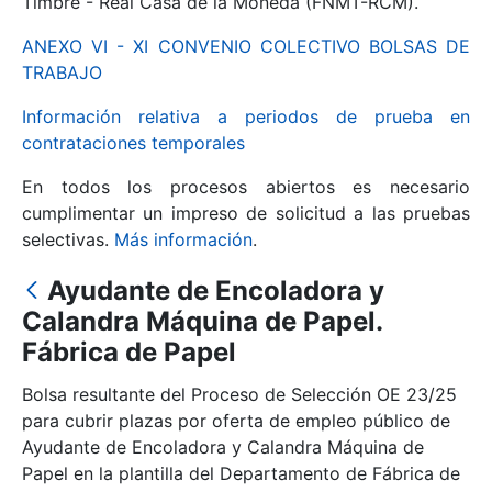
Timbre - Real Casa de la Moneda (FNMT-RCM).
ANEXO VI - XI CONVENIO COLECTIVO BOLSAS DE
Mostrar/Ocultar
TRABAJO
Información relativa a periodos de prueba en
contrataciones temporales
En todos los procesos abiertos es necesario
cumplimentar un impreso de solicitud a las pruebas
selectivas.
Más información
.
Ayudante de Encoladora y
Mostrar/Ocultar
Calandra Máquina de Papel.
Fábrica de Papel
Mostrar/Ocultar
Bolsa resultante del Proceso de Selección OE 23/25
para cubrir plazas por oferta de empleo público de
Ayudante de Encoladora y Calandra Máquina de
Mostrar/Ocultar
Papel en la plantilla del Departamento de Fábrica de