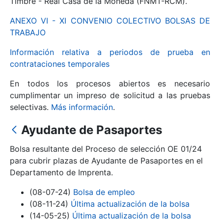
Timbre - Real Casa de la Moneda (FNMT-RCM).
ANEXO VI - XI CONVENIO COLECTIVO BOLSAS DE
Mostrar/Ocultar
TRABAJO
Información relativa a periodos de prueba en
contrataciones temporales
En todos los procesos abiertos es necesario
cumplimentar un impreso de solicitud a las pruebas
selectivas.
Más información
.
Ayudante de Pasaportes
Mostrar/Ocultar
Bolsa resultante del Proceso de selección OE 01/24
Mostrar/Ocultar
para cubrir plazas de Ayudante de Pasaportes en el
Departamento de Imprenta.
(08-07-24)
Bolsa de empleo
Mostrar/Ocultar
(08-11-24)
Última actualización de la bolsa
(14-05-25)
Última actualización de la bolsa