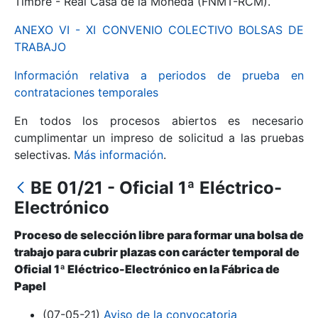
Timbre - Real Casa de la Moneda (FNMT-RCM).
ANEXO VI - XI CONVENIO COLECTIVO BOLSAS DE
Mostrar/Ocultar
TRABAJO
Información relativa a periodos de prueba en
contrataciones temporales
En todos los procesos abiertos es necesario
cumplimentar un impreso de solicitud a las pruebas
selectivas.
Más información
.
BE 01/21 - Oficial 1ª Eléctrico-
Mostrar/Ocultar
Electrónico
Mostrar/Ocultar
Proceso de selección libre para formar una bolsa de
trabajo para cubrir plazas con carácter temporal de
Oficial 1ª Eléctrico-Electrónico en la Fábrica de
Papel
Mostrar/Ocultar
(07-05-21)
Aviso de la convocatoria