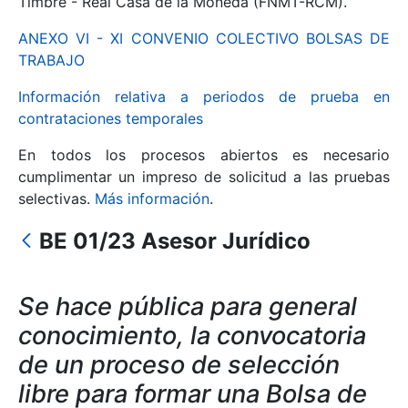
Timbre - Real Casa de la Moneda (FNMT-RCM).
ANEXO VI - XI CONVENIO COLECTIVO BOLSAS DE
Mostrar/Ocultar
TRABAJO
Información relativa a periodos de prueba en
contrataciones temporales
En todos los procesos abiertos es necesario
cumplimentar un impreso de solicitud a las pruebas
selectivas.
Más información
.
BE 01/23 Asesor Jurídico
Mostrar/Ocultar
Mostrar/Ocultar
Se hace pública para general
conocimiento, la convocatoria
de un proceso de selección
Mostrar/Ocultar
libre para formar una Bolsa de