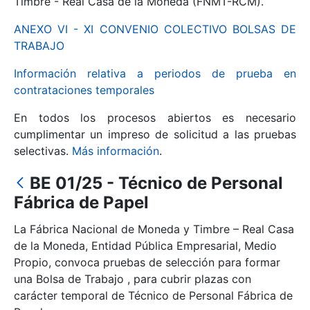
Timbre - Real Casa de la Moneda (FNMT-RCM).
ANEXO VI - XI CONVENIO COLECTIVO BOLSAS DE
Mostrar/Ocultar
TRABAJO
Información relativa a periodos de prueba en
contrataciones temporales
En todos los procesos abiertos es necesario
cumplimentar un impreso de solicitud a las pruebas
selectivas.
Más información
.
BE 01/25 - Técnico de Personal
Mostrar/Ocultar
Fábrica de Papel
Mostrar/Ocultar
La Fábrica Nacional de Moneda y Timbre – Real Casa
de la Moneda, Entidad Pública Empresarial, Medio
Propio, convoca pruebas de selección para formar
una Bolsa de Trabajo , para cubrir plazas con
Mostrar/Ocultar
carácter temporal de Técnico de Personal Fábrica de