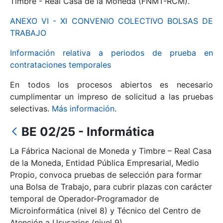
Timbre - Real Casa de la Moneda (FNMT-RCM).
ANEXO VI - XI CONVENIO COLECTIVO BOLSAS DE
Mostrar/Ocultar
TRABAJO
Información relativa a periodos de prueba en
contrataciones temporales
En todos los procesos abiertos es necesario
cumplimentar un impreso de solicitud a las pruebas
selectivas.
Más información
.
BE 02/25 - Informática
Mostrar/Ocultar
La Fábrica Nacional de Moneda y Timbre – Real Casa
Mostrar/Ocultar
de la Moneda, Entidad Pública Empresarial, Medio
Propio, convoca pruebas de selección para formar
una Bolsa de Trabajo, para cubrir plazas con carácter
temporal de Operador-Programador de
Mostrar/Ocultar
Microinformática (nivel 8) y Técnico del Centro de
Atención a Ususarios (nivel 9).