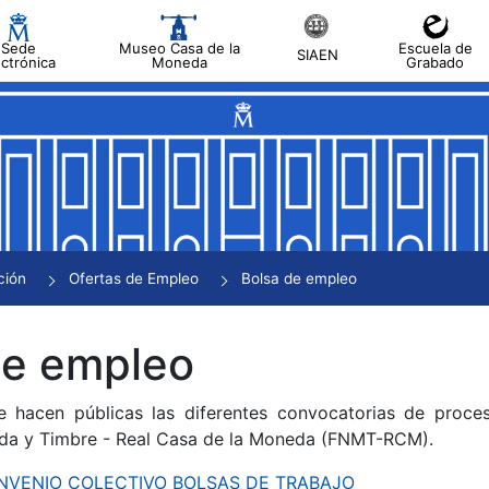
Sede
Museo Casa de la
Escuela de
SIAEN
ectrónica
Moneda
Grabado
tar
tar
tar
tar
ción
Ofertas de Empleo
Bolsa de empleo
tar
de empleo
e hacen públicas las diferentes convocatorias de proces
da y Timbre - Real Casa de la Moneda (FNMT-RCM).
CONVENIO COLECTIVO BOLSAS DE TRABAJO