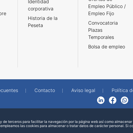
Identidad
Empleo Público /
corporativa
bre
Empleo Fijo
Historia de la
Convocatoria
Peseta
Plazas
Temporales
Bolsa de empleo
ecuentes
Contacto
Aviso legal
Política 
LinkedIn
Facebook
WhatsApp
 de terceros para facilitar la navegación por la página web así como almacenar 
 empleamos las cookies para almacenar o tratar datos de carácter personal. Si 