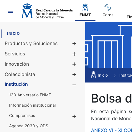
Navegación
FNMT
Ceres
El
INICIO
Productos y Soluciones
Mostrar/Ocul
Servicios
Mostrar/Ocul
Innovación
Mostrar/Ocul
Coleccionista
Mostrar/Ocul
Inicio
Institu
Institución
Mostrar/Ocul
Bolsa 
130 Aniversario FNMT
Información institucional
En esta página s
Compromisos
Mostrar/Ocultar
Nacional de Mone
Agenda 2030 y ODS
ANEXO VI - XI 