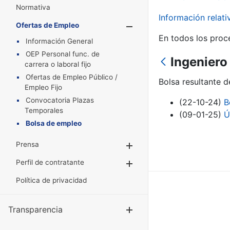
Normativa
Información relat
Ofertas de Empleo
Mostrar/Oculta
En todos los proc
Información General
OEP Personal func. de
Ingeniero
carrera o laboral fijo
Ofertas de Empleo Público /
Bolsa resultante 
Empleo Fijo
Convocatoria Plazas
(22-10-24)
B
Temporales
(09-01-25)
Ú
Bolsa de empleo
Prensa
Mostrar/Ocultar
Perfil de contratante
Mostrar/Ocultar
Política de privacidad
Transparencia
Mostrar/Ocul