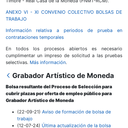
Timbre - Real Casa de la Moneda (FNMT-RCM).
ANEXO VI - XI CONVENIO COLECTIVO BOLSAS DE
Mostrar/Ocultar
TRABAJO
Información relativa a periodos de prueba en
contrataciones temporales
En todos los procesos abiertos es necesario
cumplimentar un impreso de solicitud a las pruebas
selectivas.
Más información
.
Grabador Artístico de Moneda
Mostrar/Ocultar
Bolsa resultante del Proceso de Selección para
Mostrar/Ocultar
cubrir plazas por oferta de empleo público para
Grabador Artístico de Moneda
(22-09-21)
Aviso de formación de bolsa de
Mostrar/Ocultar
trabajo
(12-07-24)
Última actualización de la bolsa