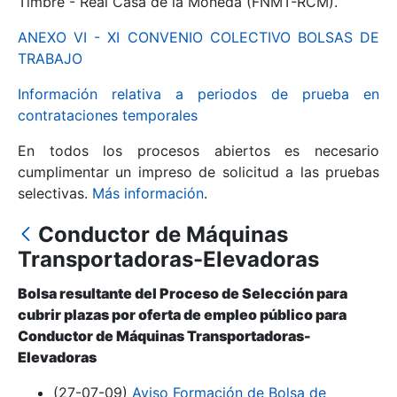
Timbre - Real Casa de la Moneda (FNMT-RCM).
ANEXO VI - XI CONVENIO COLECTIVO BOLSAS DE
Mostrar/Ocultar
TRABAJO
Información relativa a periodos de prueba en
contrataciones temporales
En todos los procesos abiertos es necesario
cumplimentar un impreso de solicitud a las pruebas
selectivas.
Más información
.
Conductor de Máquinas
Mostrar/Ocultar
Transportadoras-Elevadoras
Mostrar/Ocultar
Bolsa resultante del Proceso de Selección para
cubrir plazas por oferta de empleo público para
Conductor de Máquinas Transportadoras-
Elevadoras
Mostrar/Ocultar
(27-07-09)
Aviso Formación de Bolsa de