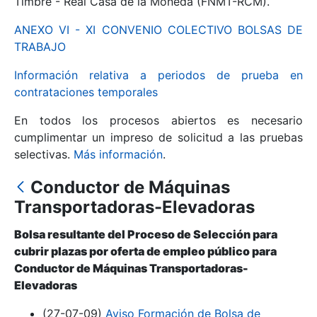
Timbre - Real Casa de la Moneda (FNMT-RCM).
ANEXO VI - XI CONVENIO COLECTIVO BOLSAS DE
Mostrar/Ocultar
TRABAJO
Información relativa a periodos de prueba en
contrataciones temporales
En todos los procesos abiertos es necesario
cumplimentar un impreso de solicitud a las pruebas
selectivas.
Más información
.
Conductor de Máquinas
Mostrar/Ocultar
Transportadoras-Elevadoras
Mostrar/Ocultar
Bolsa resultante del Proceso de Selección para
cubrir plazas por oferta de empleo público para
Conductor de Máquinas Transportadoras-
Elevadoras
Mostrar/Ocultar
(27-07-09)
Aviso Formación de Bolsa de