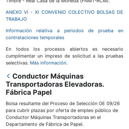
Timbre - Real Casa de la Moneda (FNMT-RCM).
ANEXO VI - XI CONVENIO COLECTIVO BOLSAS DE
Mostrar/Ocultar
TRABAJO
Información relativa a periodos de prueba en
contrataciones temporales
En todos los procesos abiertos es necesario
cumplimentar un impreso de solicitud a las pruebas
selectivas.
Más información
.
Conductor Máquinas
Mostrar/Ocultar
Transportadoras Elevadoras.
Fábrica Papel
Mostrar/Ocultar
Bolsa resultante del Proceso de Selección OE 09/26
para cubrir plazas por oferta de empleo público de
Conductor Máquinas Transportadoras en el
Mostrar/Ocultar
Departamento de Fábrica de Papel.