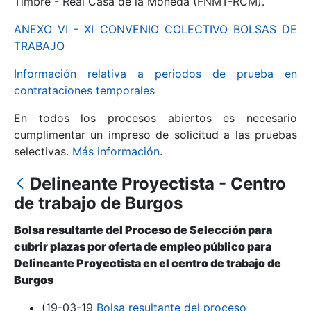
Timbre - Real Casa de la Moneda (FNMT-RCM).
ANEXO VI - XI CONVENIO COLECTIVO BOLSAS DE
Mostrar/Ocultar
TRABAJO
Información relativa a periodos de prueba en
contrataciones temporales
En todos los procesos abiertos es necesario
cumplimentar un impreso de solicitud a las pruebas
selectivas.
Más información
.
Delineante Proyectista - Centro
Mostrar/Ocultar
de trabajo de Burgos
Mostrar/Ocultar
Bolsa resultante del Proceso de Selección para
cubrir plazas por oferta de empleo público para
Delineante Proyectista en el centro de trabajo de
Burgos
Mostrar/Ocultar
(19-03-19
Bolsa resultante del proceso